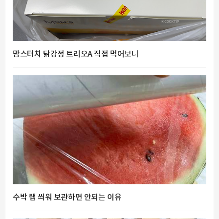
맘스터치 닭강정 트리오A 직접 먹어보니
수박 랩 씌워 보관하면 안되는 이유