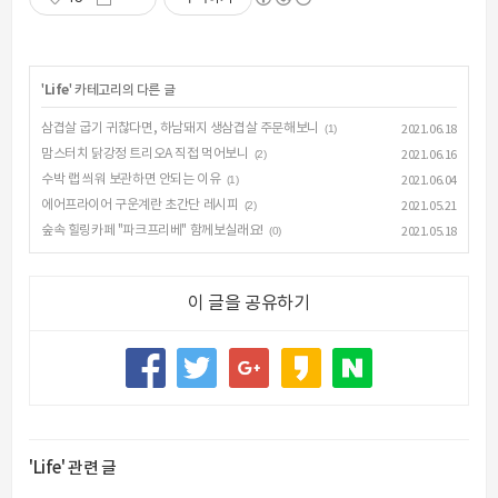
'
Life
' 카테고리의 다른 글
삼겹살 굽기 귀찮다면, 하남돼지 생삼겹살 주문해보니
(1)
2021.06.18
맘스터치 닭강정 트리오A 직접 먹어보니
(2)
2021.06.16
수박 랩 씌워 보관하면 안되는 이유
(1)
2021.06.04
에어프라이어 구운계란 초간단 레시피
(2)
2021.05.21
숲속 힐링카페 "파크프리베" 함께보실래요!
(0)
2021.05.18
이 글을 공유하기
'Life' 관련 글