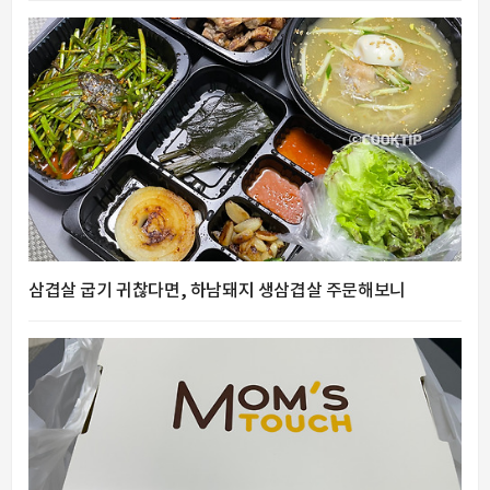
삼겹살 굽기 귀찮다면, 하남돼지 생삼겹살 주문해보니