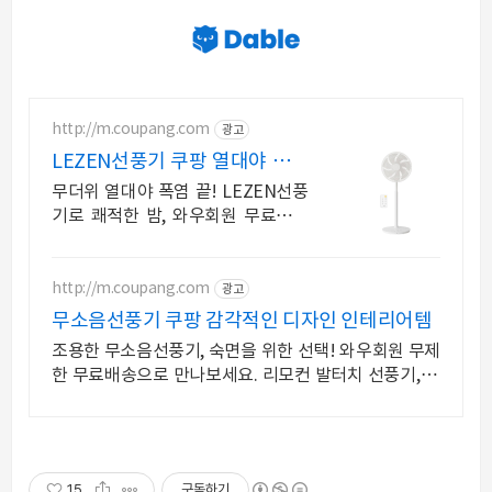
http://m.coupang.com
광고
LEZEN선풍기 쿠팡 열대야 없는
꿀잠 예약
무더위 열대야 폭염 끝! LEZEN선풍
기로 쾌적한 밤, 와우회원 무료배송
저소음 BLDC모터, 원하는 곳 어디든
시원하게, 30일 무료반품 혜택
http://m.coupang.com
광고
무소음선풍기 쿠팡 감각적인 디자인 인테리어템
조용한 무소음선풍기, 숙면을 위한 선택! 와우회원 무제
한 무료배송으로 만나보세요. 리모컨 발터치 선풍기, 오
늘주문 내일도착 로켓배송으로 편하게.
15
구독하기