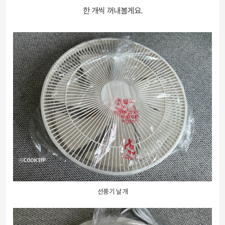
한 개씩 꺼내볼게요.
선풍기 날개