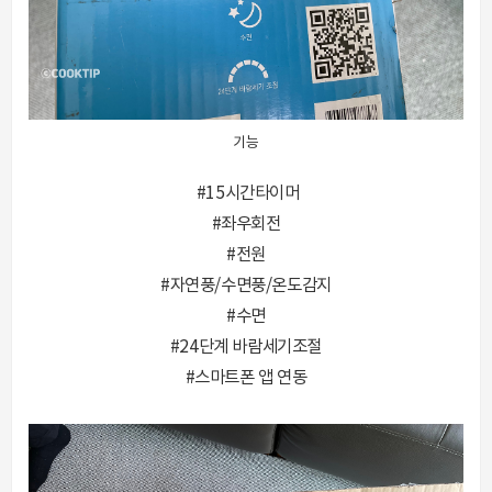
기능
#15시간타이머
#좌우회전
#전원
#자연풍/수면풍/온도감지
#수면
#24단계 바람세기조절
#스마트폰 앱 연동