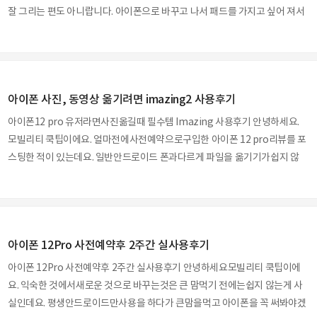
잘 그리는 편도 아니랍니다. 아이폰으로 바꾸고 나서 패드를 가지고 싶어 져서
구매하게 되었어요. 몇 년 전 아이패드 에어를 사용했었는데 갤럭시와 연동 없
이 사용하려다 보니, 사용을 안 하게 되더군요. 그냥 필름으로 구매해서 사용
해보았는데요. 필기감이 많이 떨어져요. 이번에 종이 필름으로 교체하기로 마
음먹고 가성비가 괜찮다고 하는 신지모루 제품으로 픽을 해서 직접 교체해 보
아이폰 사진, 동영상 옮기려면 imazing2 사용후기
았네요. 12.9인치라서 유명한 브랜드 제품은 가격이 너무 비싸서 가성비 좋다
고 하는 제품을 선택했답니다. 주문한 제품을 딱 봤는데.. 어라 사이즈가 잘못
아이폰12 pro 유저라면사진옮길때 필수템 Imazing 사용후기 안녕하세요.
왔나? 10.9인치 스티커는..
모빌리티 쿡팁이에요. 얼마전에사전예약으로구입한 아이폰 12 pro리뷰를 포
스팅한 적이 있는데요. 일반안드로이드 폰과다르게 파일을 옮기기가쉽지 않
아 애를 먹었네요. 물론그냥 PC와 연결하면폴더가 팝업되긴 하지만사진이나
동영상을 불러오는데많은시간이 소요 되는 경우가 많아요. 이럴땐정말 답답
한상황이 많이 생기더군요. 네~~아이튠즈를사용하면 문제없다고말하고 싶지
만 아이튠즈연동하는데 많은 시간이 소요됩니다. 사진을공유하는 방법은웹
아이폰 12Pro 사전예약후 2주간 실사용후기
드라이브를 이용할 수있고 우리가 자주 사용하는카톡을 이용해 이동하여도
됩니다. 하지만윈도우를 사용하는데이 프로그램만큼 간단하게파일을 옮기고
아이폰 12Pro 사전예약후 2주간 실사용후기 안녕하세요모빌리티 쿡팁이에
사용하는데 불편함이없는 경우는 없었던 것 같아요. imazig 2를 실..
요. 익숙한 것에서새로운 것으로 바꾸는것은 큰 맘먹기 전에는쉽지 않는게 사
실인데요. 평생안드로이드만사용을 하다가 큰맘을먹고 아이폰을 꼭 써봐야겠