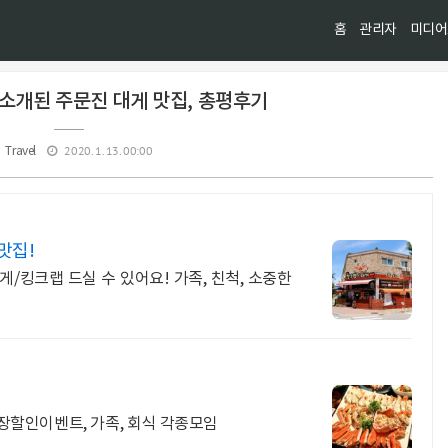
홈
관리자
미디어
TV소개된 주문진 대게 맛집, 총평후기
2020. 1. 13. 00:00
Travel
맛집!
게/킹크랩 드실 수 있어요! 가족, 친척, 소중한
포장할인이벤트, 가족, 회식 각종모임