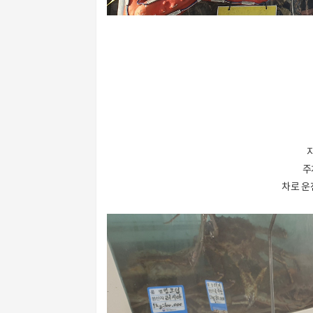
주
차로 운