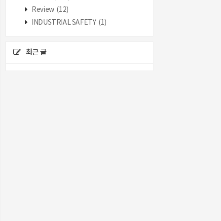
Review
(12)
INDUSTRIAL SAFETY
(1)
최근 글