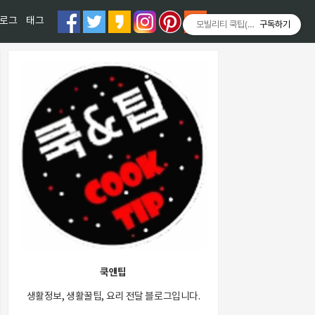
티스토리툴바
로그
태그
모빌리티 쿡팁(Mobility COOKT
구독하기
쿡앤팁
생활정보, 생활꿀팁, 요리 전달 블로그입니다.