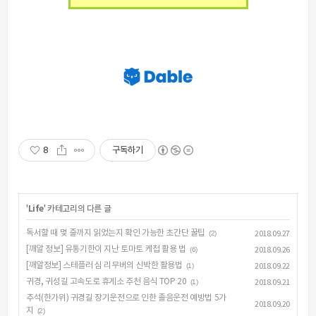
8
구독하기
'
Life
' 카테고리의 다른 글
독서할 때 몇 줄까지 읽었는지 확인 가능한 초간단 꿀팁
(2)
2018.09.27
[깨알 정보] 유통기한이 지난 토마토 케첩 활용 법
(6)
2018.09.26
[깨알정보] 스테플러 심 리무버의 신박한 활용법
(1)
2018.09.22
귀경, 귀성길 고속도로 휴게소 추천 음식 TOP 20
(1)
2018.09.21
추석(한가위) 귀경길 장기운전으로 인한 졸음운전 예방법 5가
2018.09.20
지
(2)