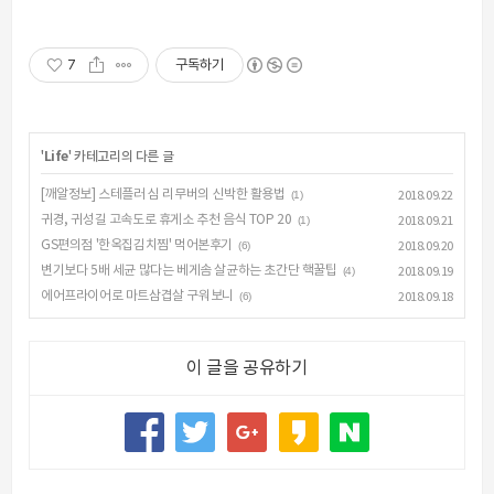
7
구독하기
'
Life
' 카테고리의 다른 글
[깨알정보] 스테플러 심 리무버의 신박한 활용법
(1)
2018.09.22
귀경, 귀성길 고속도로 휴게소 추천 음식 TOP 20
(1)
2018.09.21
GS편의점 '한옥집김치찜' 먹어본후기
(6)
2018.09.20
변기보다 5배 세균 많다는 베게솜 살균하는 초간단 핵꿀팁
(4)
2018.09.19
에어프라이어로 마트삼겹살 구워보니
(6)
2018.09.18
이 글을 공유하기