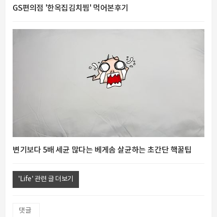
GS편의점 '한옥집김치찜' 먹어본후기
변기보다 5배 세균 많다는 베게솜 살균하는 초간단 핵꿀팁
'Life' 관련 글 더보기
댓글