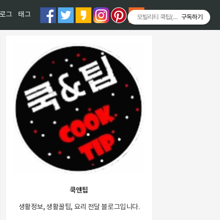
티스토리툴바
로그
태그
모빌리티 쿡팁(Mobility COOKT
구독하기
쿡앤팁
생활정보, 생활꿀팁, 요리 전달 블로그입니다.