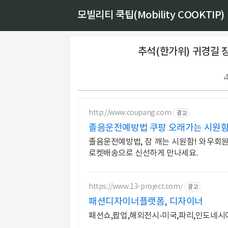
모빌리티 쿡팁(Mobility COOKTIP)
추석(한가위) 귀경길 
http://www.coupang.com
광고
졸음운전예방법 쿠팡 오래가는 시원함
졸음운전예방법, 잠 깨는 시원함! 와우회원
로켓배송으로 신선하게 만나세요.
https://www.13-project.com/
광고
패션디자이너플랫폼, 디자이너
패션쇼,팝업,해외전시-미국,파리,인도네시