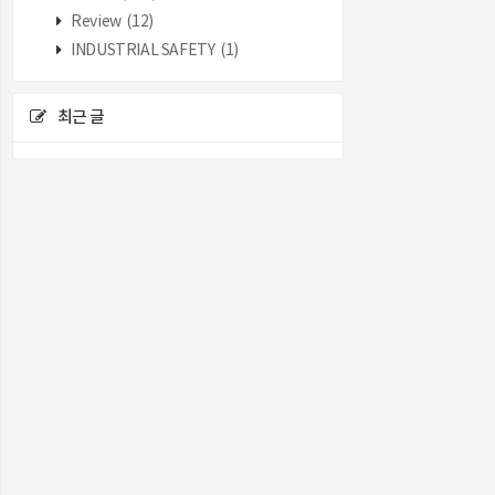
Review
(12)
INDUSTRIAL SAFETY
(1)
최근 글