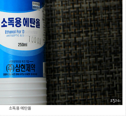
소독용 에탄올