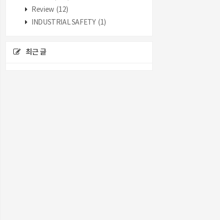
Review
(12)
INDUSTRIAL SAFETY
(1)
최근 글