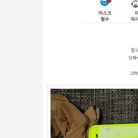
집 
인해
그러