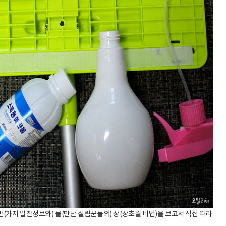
 만(가지 알찬정보와) 물(만난 살림꾼들의) 상(상초월 비법)을 보고서 직접 따라