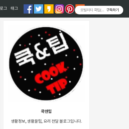
티스토리툴바
로그
태그
모빌리티 쿡팁(Mobility COOKT
구독하기
쿡앤팁
생활정보, 생활꿀팁, 요리 전달 블로그입니다.