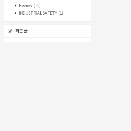
Review
(12)
INDUSTRIAL SAFETY
(1)
최근 글