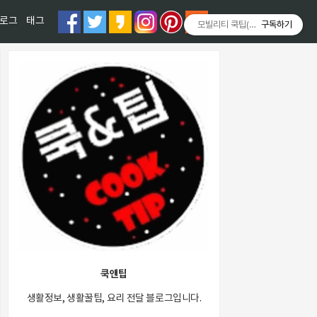
티스토리툴바
로그
태그
모빌리티 쿡팁(Mobility COOKT
구독하기
쿡앤팁
생활정보, 생활꿀팁, 요리 전달 블로그입니다.