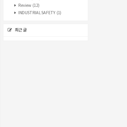
Review
(12)
INDUSTRIAL SAFETY
(1)
최근 글