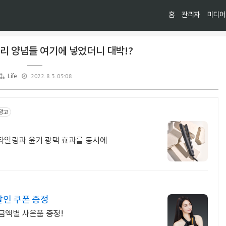
홈
관리자
미디어
조리 양념들 여기에 넣었더니 대박!?
2022. 8. 3. 05:08
Life
광고
 스타일링과 윤기 광택 효과를 동시에
할인 쿠폰 증정
금액별 사은품 증정!