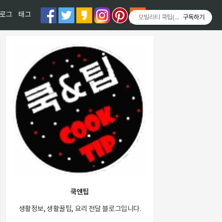
티스토리툴바
로그
태그
모빌리티 쿡팁(Mobility COOKT
구독하기
쿡앤팁
생활정보, 생활꿀팁, 요리 전달 블로그입니다.