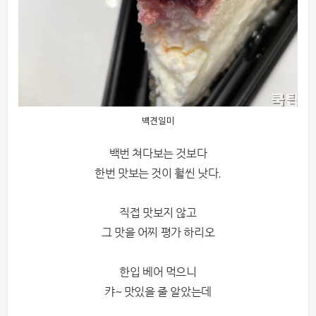
백견일미
백번 쳐다보는 것보다
한번 맛보는 것이 훨씬 낫다.
직접 맛보지 않고
그 맛을 어찌 평가 하리오
한입 베어 먹으니
캬~ 맛있을 줄 알았는데