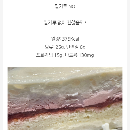
밀가루 NO
밀가루 없이 괜찮을까?
열량: 375Kcal
당류: 25g, 단백질 6g
포화지방 15g, 나트륨 130mg