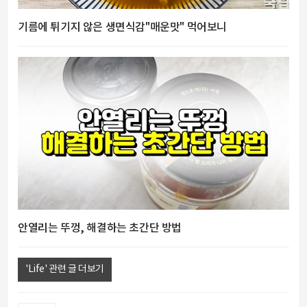
기름에 튀기지 않은 생면식감"매운맛" 먹어보니
안열리는 뚜껑, 해결하는 초간단 방법
'Life' 관련 글 더보기