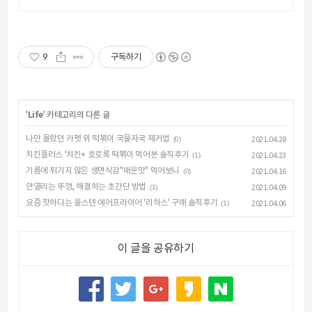
요.
9
구독하기
'
Life
' 카테고리의 다른 글
나만 몰랐던 카펫 위 떡볶이 국물자국 제거법
(0)
2021.04.28
치킨플러스 '치킨+ 호로록 떡볶이 먹어본 솔직후기
(1)
2021.04.23
기름에 튀기지 않은 생면식감"매운맛" 먹어보니
(0)
2021.04.16
안열리는 뚜껑, 해결하는 초간단 방법
(1)
2021.04.09
요즘 핫하다는 올스텐 에어프라이어 '리하스' 구매 솔직후기
(1)
2021.04.06
이 글을 공유하기