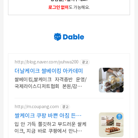
로그인 없이
도 가능해요.
http://blog.naver.com/yuhwa200
광고
더날케이크 쌀베이킹 아카데미
쌀베이킹,쌀케이크 자격증반 운영/
국제라이스디저트협회 본원/감성쌀
구움과자 저자
http://m.coupang.com
광고
쌀케이크 쿠팡 바쁜 아침 든든한
한 끼
입 안 가득 쫄깃하고 부드러운 쌀케
이크, 지금 바로 쿠팡에서 만나보세