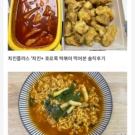
치킨플러스 '치킨+ 호로록 떡볶이 먹어본 솔직후기