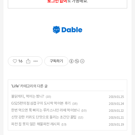
로그인 없이
도 가능해요.
16
구독하기
'
Life
' 카테고리의 다른 글
불닭게티, 먹어는 봤니?
(10)
2019.01.25
GS25편의점 삼겹구이 도시락 먹어본 후기
(16)
2019.01.24
한번 먹으면 푹 빠지는 루카스나인 라떼 먹어보니
(10)
2019.01.22
신맛 강한 키위도 단맛으로 돌리는 초간단 꿀팁
(12)
2019.01.21
파전 집 못지 않은 해물파전 레시피
(13)
2019.01.19