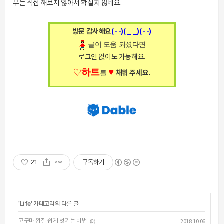
부는 직접 해보지 않아서 확실치 않네요.
방문 감사해요
(- -)(_ _)(- -)
글이 도움 되셨다면
로그인 없이도 가능해요.
하트
♥
♡
를
채워 주세요.
21
구독하기
'
Life
' 카테고리의 다른 글
고구마 껍질 쉽게 벗기는 비법
(0)
2018.10.06