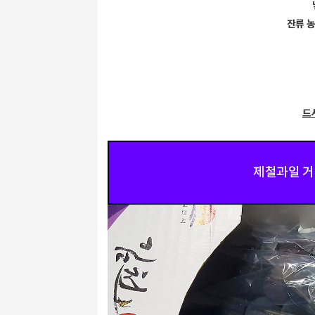
잔류 농
드
제철과일 거