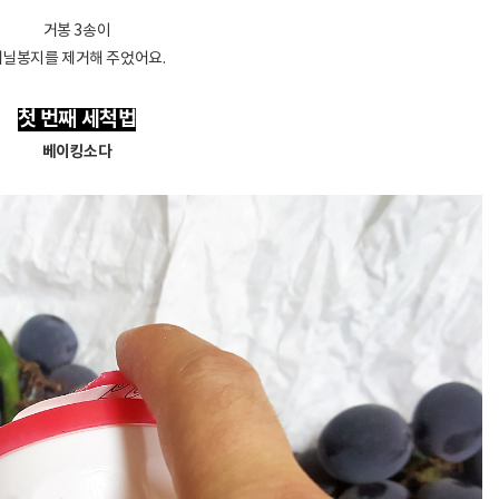
거봉 3송이
비닐봉지를 제거해 주었어요.
첫 번째 세척법
베이킹소다