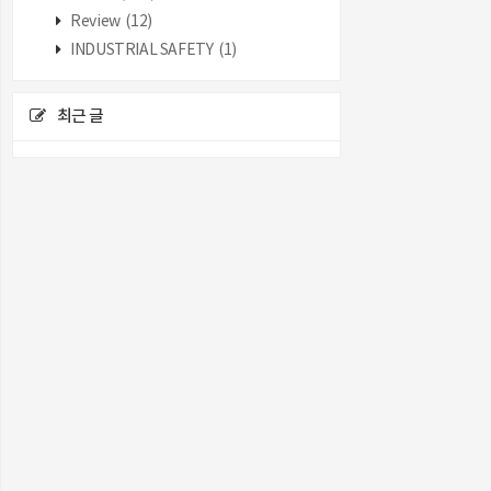
Review
(12)
INDUSTRIAL SAFETY
(1)
최근 글