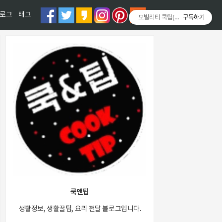
티스토리툴바
로그
태그
모빌리티 쿡팁(Mobility COOKT
구독하기
쿡앤팁
생활정보, 생활꿀팁, 요리 전달 블로그입니다.