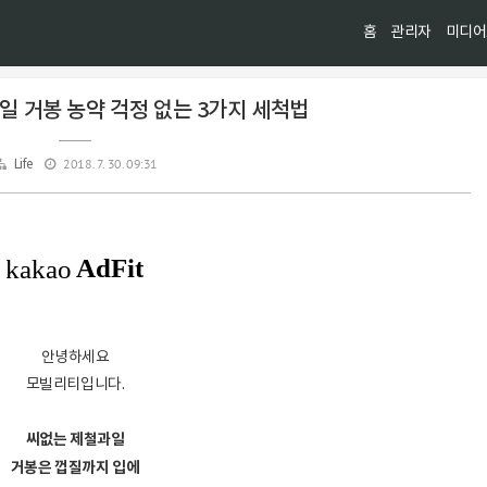
홈
관리자
미디어
과일 거봉 농약 걱정 없는 3가지 세척법
2018. 7. 30. 09:31
Life
안녕하세요
모빌리티입니다.
씨없는 제철과일
거봉은 껍질까지 입에