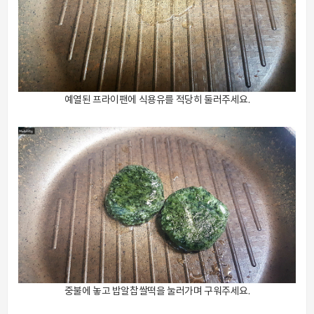
예열된 프라이팬에 식용유를 적당히 둘러주세요.
중불에 놓고 밥알찹쌀떡을 눌러가며 구워주세요.