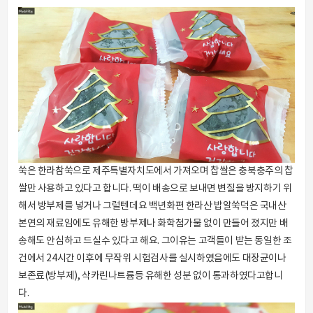
쑥은 한라참쑥으로 제주특별자치도에서 가져오며 찹쌀은 충북충주의 찹
쌀만 사용하고 있다고 합니다. 떡이 배송으로 보내면 변질을 방지하기 위
해서 방부제를 넣거나 그럴텐데요 백년화편 한라산 밥알쑥덕은 국내산
본연의 재료임에도 유해한 방부제나 화학첨가물 없이 만들어 졌지만 배
송해도 안심하고 드실수 있다고 해요. 그이유는 고객들이 받는 동일한 조
건에서 24시간 이후에 무작위 시험검사를 실시하였음에도 대장균이나
보존료(방부제), 삭카린나트륨등 유해한 성분 없이 통과하였다고합니
다.