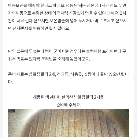
냉동보관을 해줘야 한다고 하네요. 냉동된 떡은 상온에 1시간 정도 두면
자연해동으로 수령한 상태의 떡처럼 식감있게 먹을 수 있다고 해요. 1시
간이 너무 길다 싶으시면 보온밥솥에 넣어 두시거나 바로 드시고 싶으시
면 전자렌지를 이용하면 될거 같아요.
만약 실온에 두었는데 떡이 굳어 버린경우에는 호떡처럼 프라이팬에 구
워서 먹을수 있다록 조리법을 소개해 놓았더군요.
준비 재료는 밥알찹쌀떡 2개, 견과류, 식용류, 설탕이나 꿀만 있으면 됩니
다.
해동된 백년화편 한라산 밥알찹쌀떡 2개를
준비해 주세요.