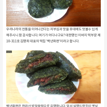
우리나라의 전통을 이어나간다는 자부심과 맛을 후대에도 맛볼수 있게
해주시니 참 감사합니다. 여기가 어디냐구요? 대한명인 이바지 떡부문 제
10-311호 김명희 대표의 떡집 '백년화편'이라고 합니다.
백년화편은 한라산 밥알쑥떡으로 유명합니다. 앞서 설명드렸듯이 옛날