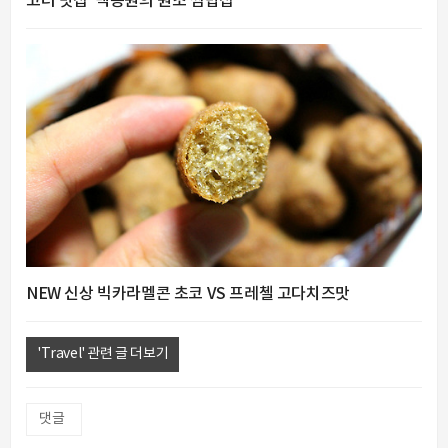
고터 맛집 '백종원의 원조 쌈밥집'
NEW 신상 빅카라멜콘 초코 VS 프레첼 고다치즈맛
'Travel' 관련 글 더보기
댓글