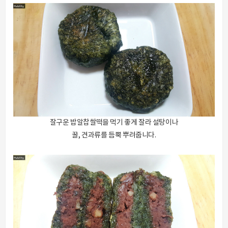
잘구운 밥알찹쌀떡을 먹기 좋게 잘라 설탕이나
꿀, 견과류를 듬뿍 뿌려줍니다.