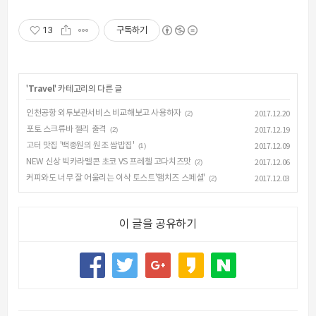
13
구독하기
'
Travel
' 카테고리의 다른 글
인천공항 외투보관서비스 비교해보고 사용하자
(2)
2017.12.20
포토 스크류바 젤리 출격
(2)
2017.12.19
고터 맛집 '백종원의 원조 쌈밥집'
(1)
2017.12.09
NEW 신상 빅카라멜콘 초코 VS 프레첼 고다치즈맛
(2)
2017.12.06
커피와도 너무 잘 어울리는 이삭 토스트'햄치즈 스페셜'
(2)
2017.12.03
이 글을 공유하기