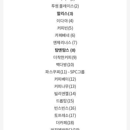
투썸 플레이스(2)
할리스(3)
이다야 (4)
커피빈(5)
카페베네 (6)
엔제리너스 (7)
탐앤탐스 (8)
더착한커피(9)
백다방(10)
파스쿠찌(11) - SPC그룹
커피베이(12)
커피나무(13)
빌리엔젤(14)
드롭탑(15)
빈스빈스(16)
토프레소(17)
더카페(18)