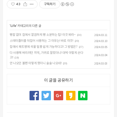
43
구독하기
'
Life
' 카테고리의 다른 글
빵칼 없이 집에서 깔끔하게 빵 소분하는 팁! 이것 봐라~
(24)
2024.03.11
스테이플러를 뒤집어 사용하는 그 이유는! 바로 이것!
(20)
2024.03.10
집에서 페트병에 곡물 밀봉 쉽게 가능하다고! 그 방법은?
(27)
2024.03.05
다 사용해 버리려던 치약, 가위로 잘랐더니! 대박 이렇게 쓴다
2024.03.04
고!
(19)
안 나오던 볼펜 이렇게 했더니 술술 나오네!
(20)
2024.03.03
이 글을 공유하기