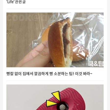
'Life' 관련 글
빵칼 없이 집에서 깔끔하게 빵 소분하는 팁! 이것 봐라~