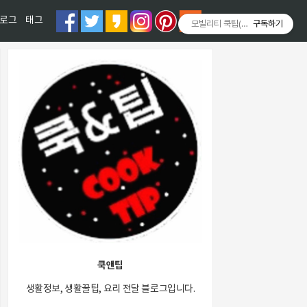
티스토리툴바
로그
태그
모빌리티 쿡팁(Mobility COOKT
구독하기
쿡앤팁
생활정보, 생활꿀팁, 요리 전달 블로그입니다.