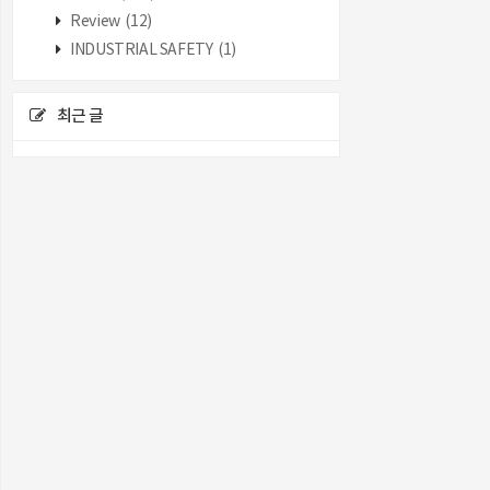
Review
(12)
INDUSTRIAL SAFETY
(1)
최근 글