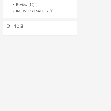
Review
(12)
INDUSTRIAL SAFETY
(1)
최근 글