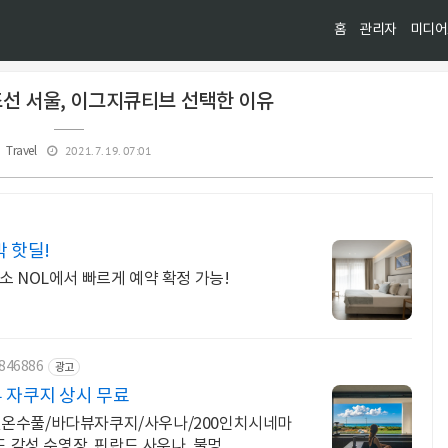
홈
관리자
미디어
조선 서울, 이그지큐티브 선택한 이유
2021. 7. 19. 07:01
Travel
 핫딜!
소 NOL에서 빠르게 예약 확정 가능!
0846886
광고
 자쿠지 상시 무료
절온수풀/바다뷰자쿠지/사우나/200인치시네마
드 감성 수영장, 핀란드 사우나, 불멍