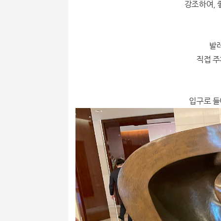
강조하여, 
발
직접 주
입구로 들