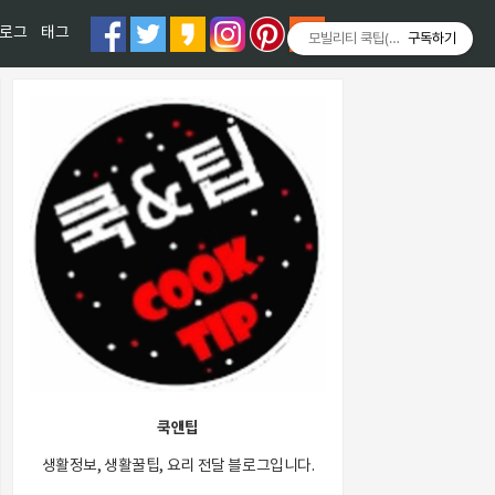
티스토리툴바
로그
태그
모빌리티 쿡팁(Mobility COOKT
구독하기
쿡앤팁
생활정보, 생활꿀팁, 요리 전달 블로그입니다.