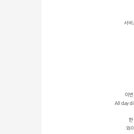
서비
이번
All da
한
와이