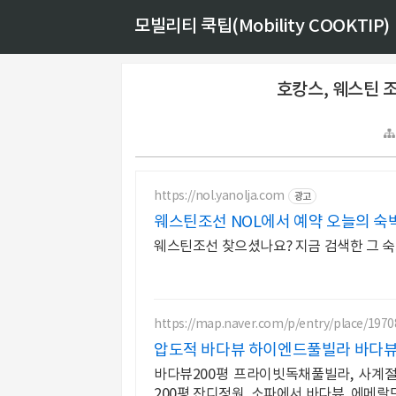
모빌리티 쿡팁(Mobility COOKTIP)
호캉스, 웨스틴 
https://nol.yanolja.com
광고
웨스틴조선 NOL에서 예약 오늘의 숙박
웨스틴조선 찾으셨나요? 지금 검색한 그 숙
https://map.naver.com/p/entry/place/197
압도적 바다뷰 하이엔드풀빌라 바다뷰
바다뷰200평 프라이빗독채풀빌라, 사계
200평 잔디정원, 소파에서 바다뷰, 에메랄