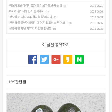
아보카도슬라이서 없이도 아보카도 즐기는 팁
(2)
2018.06.21
Daiso 홀드기능집게 솔직후기
(1)
2018.06.20
장모님표 '꽈리고추 멸치볶음' 레시피
(2)
2018.06.18
천안명물 못난이꽈배기에 이은 팥도너츠 먹어보니
(8)
2018.06.16
유통기한 지난 치약의 다양한 활용법
(8)
2018.06.15
이 글을 공유하기
'Life' 관련 글