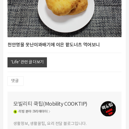
천안명물 못난이꽈배기에 이은 팥도너츠 먹어보니
'Life' 관련 글 더보기
댓글
모빌리티 쿡팁(Mobility COOKTIP)
리빙
분야 크리에이터
생활정보, 생활꿀팁, 요리 전달 블로그입니다.