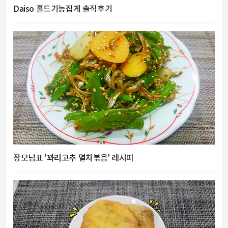
Daiso 홀드기능집게 솔직후기
장모님표 '꽈리고추 멸치볶음' 레시피