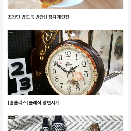
초간단 밥도둑 반찬!! 참치계란전
[홈플러스]클래식 양면시계