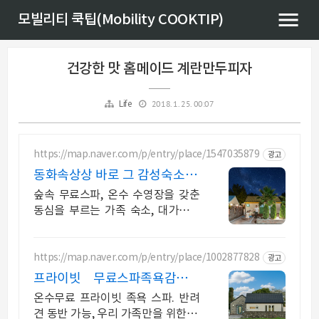
모빌리티 쿡팁(Mobility COOKTIP)
건강한 맛 홈메이드 계란만두피자
2018. 1. 25. 00:07
Life
https://map.naver.com/p/entry/place/1547035879
광고
동화속상상 바로 그 감성숙소 제
주서쪽 오설록근처 완벽독채
숲속 무료스파, 온수 수영장을 갖춘
동심을 부르는 가족 숙소, 대가족환
영, 바베큐 아이들과 어른 모두 좋아
하는 따뜻한 수영장과 스파, 아기용
품 풀 세트 제공, 청결
https://map.naver.com/p/entry/place/1002877828
광고
프라이빗 무료스파족욕감성숙
소 제주 돌담감성, 반려견 환영
온수무료 프라이빗 족욕 스파. 반려
견 동반 가능, 우리 가족만을 위한 힐