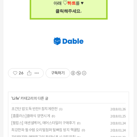
♥
♡
아래
하트
를
.
클릭해주세요
26
구독하기
'
Life
' 카테고리의 다른 글
초간단 밥도둑 반찬!! 참치계란전
(1)
2018.01.26
[홈플러스]클래식 양면시계
(0)
2018.01.25
[필립스] 에센셜케어, 에어스타일러 구매후기
(0)
2018.01.24
최강한파 필수템 오리털점퍼 털빠짐 방지 핵꿀팁
(0)
2018.01.24