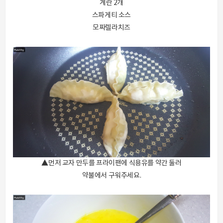
계란 2개
스파게티 소스
모짜렐라치즈
▲먼저 교자 만두를 프라이팬에 식용유를 약간 둘러
약불에서 구워주세요.