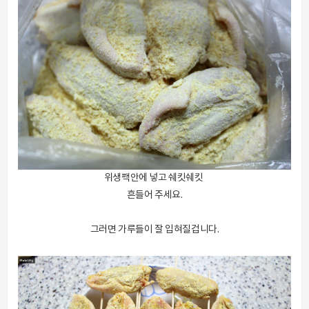
위생팩안에 넣고 쉐킷쉐킷
흔들어 주세요.
그러면 가루들이 잘 입혀질겁니다.