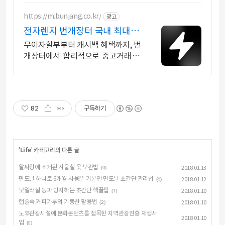
https://m.bunjang.co.kr/
광고
전자렌지 번개장터 국내 최대 브
랜드 중고거래
무이자할부부터 캐시백 혜택까지, 번
개장터에서 합리적으로 중고거래 하
세요 전국 각지에서 올라오는 전국구
최다 상품 매일 10만 개 이상의 신규
상품 업로드
82
구독하기
'
Life
' 카테고리의 다른 글
알짜왕에 소개된 겨울철 옷 보관법
(0)
2018.01.13
면도날 하나로 6개월 사용은 기본인 면도날 초간단 관리법
(4)
2018.01.12
보일러실 동파 방지하는 초간단 핵꿀팁
(1)
2018.01.10
캡슐속 커피가루의 기똥찬 활용법
(2)
2018.01.10
노후관광시설에 문화콘텐츠를 접목한 지역관광진흥 재생사
2018.01.10
업
(0)