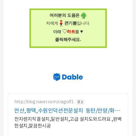
여러분의 도움은
저에게
큰
기쁨
입니다
.
♥
♡
아래
하트
를
.
클릭해주세요
http://blog.naver.com/ciagolf1
광고
안산,평택,수원인덕션전문설치 동탄/안양/화성/
용인인덕션
전자렌지직결설치,일반설치,고급 설치도와드려요 ,완벽
한설치,깔끔한시공