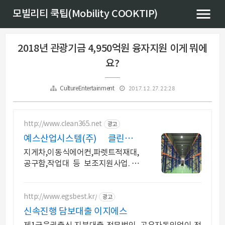
모빌리티 쿡팁(Mobility COOKTIP)
2018년 관광기금 4,950억원 융자지원 이게 뭐에
요?
2017. 12. 27. 22:28
CultureEntertainment
http://www.clean365.net
광고
예스산업시스템(주) 클린사업
클린제조환경조성
지게차,이동식에어컨,파렛트적재대,
공구함,작업대 등 보조지원사업. 친
절상담&무료견적
http://www.egsbest.kr/
광고
신속진행 담보대출 이지에스