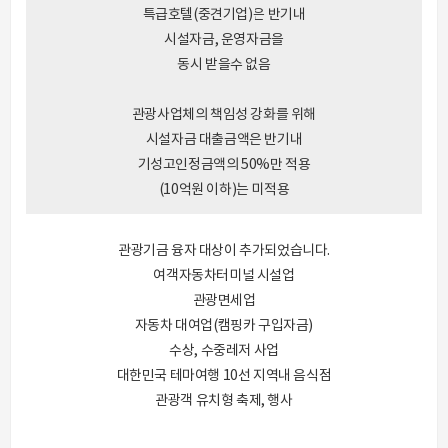
특급호텔(중견기업)은 반기내
시설자금, 운영자금을
동시 받을수 없음
관광사업체의 책임성 강화를 위해
시설자금 대출금액은 반기내
기성고인정금액의 50%만 적용
(10억원 이하)는 미적용
관광기금 융자 대상이 추가되었습니다.
여객자동차터미널 시설업
관광면세업
자동차 대여업(캠핑카 구입자금)
수상, 수중레저 사업
대한민국 테마여행 10선 지역내 음식점
관광객 유치형 축제, 행사