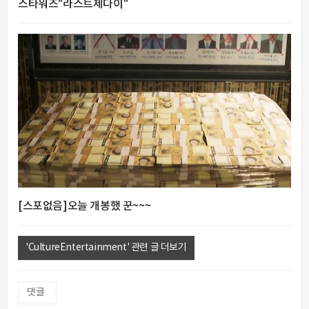
스타워즈"라스트제다이"
[스포없음]오늘 개봉했 꾼~~~
'CultureEntertainment' 관련 글 더보기
댓글