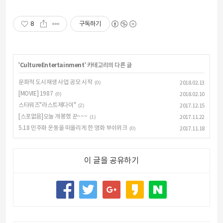
8
구독하기
'
CultureEntertainment
' 카테고리의 다른 글
문화적 도시재생 사업 공모 시작
(0)
2018.02.13
[MOVIE] 1987
(0)
2018.02.10
스타워즈"라스트제다이"
(2)
2017.12.15
[스포없음]오늘 개봉했 꾼~~~
(1)
2017.11.22
5.18 민주화 운동을 떠올리게 한 영화 부쉬위크
(0)
2017.11.18
이 글을 공유하기