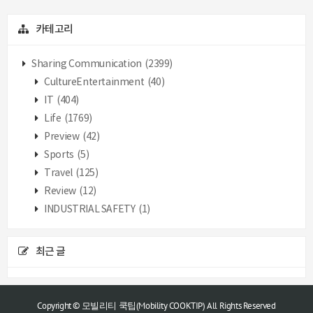
카테고리
Sharing Communication
(2399)
CultureEntertainment
(40)
IT
(404)
Life
(1769)
Preview
(42)
Sports
(5)
Travel
(125)
Review
(12)
INDUSTRIAL SAFETY
(1)
최근 글
Copyright © 모빌리티 쿡팁(Mobility COOKTIP) All Rights Reserved