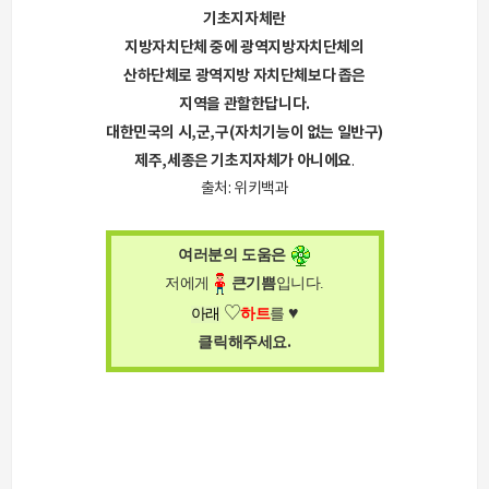
기초지자체란
지방자치단체 중에 광역지방자치단체의
산하단체로 광역지방 자치단체보다 좁은
지역을 관할한답니다.
대한민국의 시,군,구(자치기능이 없는 일반구)
제주,세종은 기초지자체가 아니에요
.
출처: 위키백과
여러분의 도움은
저에게
큰
기쁨
입니다
.
♥
♡
아래
하트
를
.
클릭해주세요