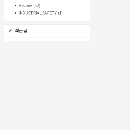
Review
(12)
INDUSTRIAL SAFETY
(1)
최근 글