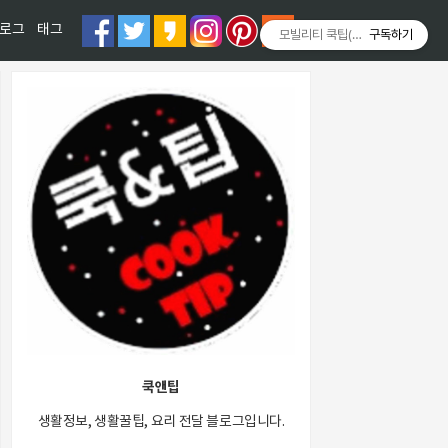
티스토리툴바
로그
태그
모빌리티 쿡팁(Mobility COOKT
구독하기
쿡앤팁
생활정보, 생활꿀팁, 요리 전달 블로그입니다.