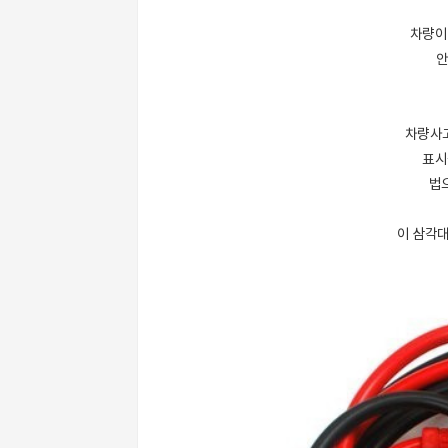
차량이
안
차량사
표시
법
이 삼각대