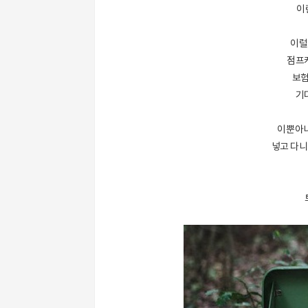
이
이럴
점프
보험
기
이뿐아니
넣고 다니