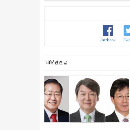
Facebook
Twit
'Life' 관련 글