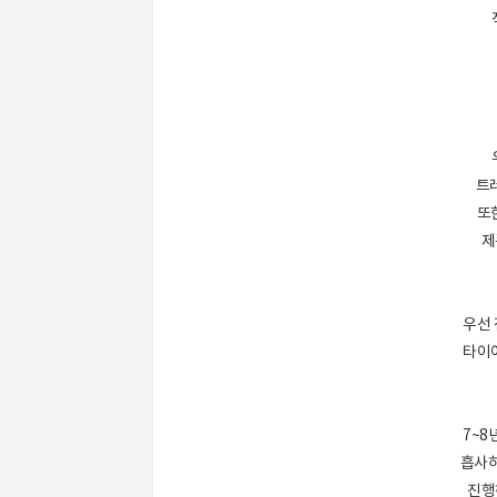
트
또
제
우선
타이어
7~8
흡사하
진행