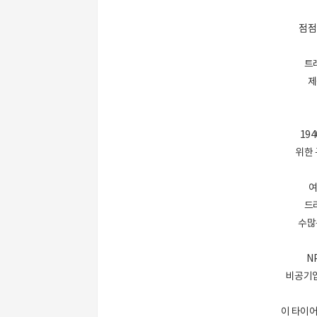
점점
트
제
19
위한
여
드
수많
NP
비공기입
이 타이