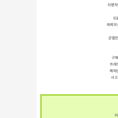
치명적
오
측벽의 
균열은
구매
트레
예외는
사고