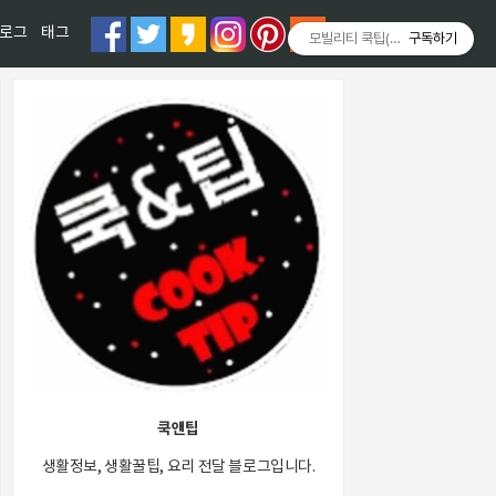
티스토리툴바
로그
태그
모빌리티 쿡팁(Mobility COOKT
구독하기
쿡앤팁
생활정보, 생활꿀팁, 요리 전달 블로그입니다.