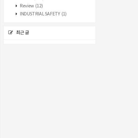
Review
(12)
INDUSTRIAL SAFETY
(1)
최근 글