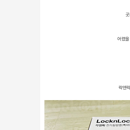
곳
어렸을 
락앤락