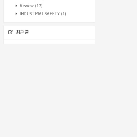
Review
(12)
INDUSTRIAL SAFETY
(1)
최근 글