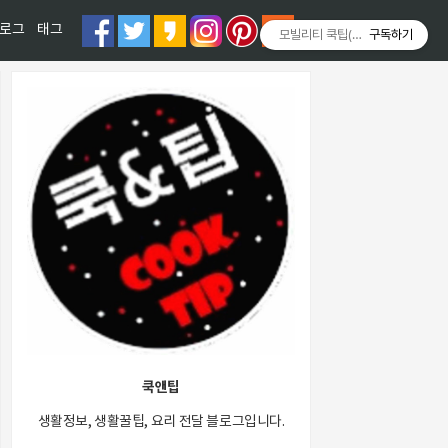
티스토리툴바
로그
태그
모빌리티 쿡팁(Mobility COOKT
구독하기
쿡앤팁
생활정보, 생활꿀팁, 요리 전달 블로그입니다.