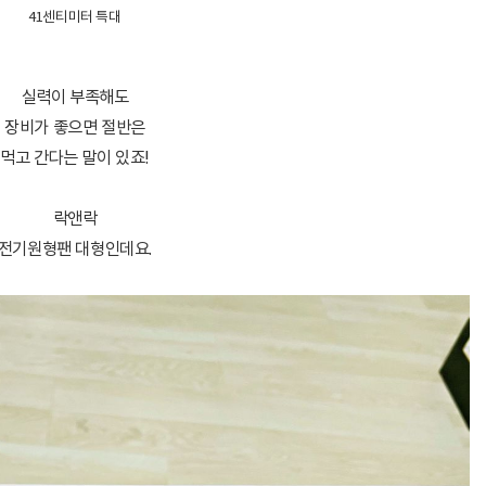
41센티미터 특대
실력이 부족해도
장비가 좋으면 절반은
먹고 간다는 말이 있죠!
락앤락
전기원형팬 대형인데요.