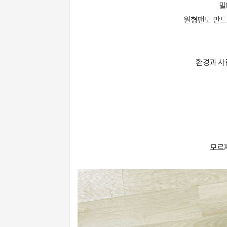
밀
원형팬도 만드
환경과 사
모르