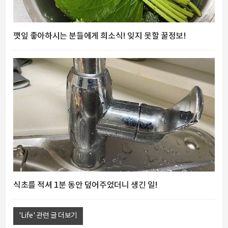
깻잎 좋아하시는 분들에게 희소식! 잊지 못할 꿀정보!
식초를 적셔 1분 동안 덮어주었더니 생긴 일!
'Life' 관련 글 더보기