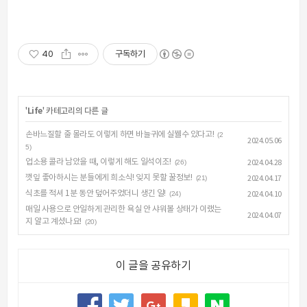
40
구독하기
'
Life
' 카테고리의 다른 글
손바느질할 줄 몰라도 이렇게 하면 바늘귀에 실꿸수 있다고!
(2
2024.05.06
5)
업소용 콜라 남았을 때, 이렇게 해도 일석이조!
(26)
2024.04.28
깻잎 좋아하시는 분들에게 희소식! 잊지 못할 꿀정보!
(21)
2024.04.17
식초를 적셔 1분 동안 덮어주었더니 생긴 일!
(24)
2024.04.10
매일 사용으로 안일하게 관리한 욕실 안 샤워볼 상태가 이랬는
2024.04.07
지 알고 계셨나요!
(20)
이 글을 공유하기