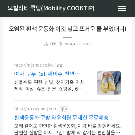
모빌리티 쿡팁(Mobility COOKTIP)
오염된 흰색 운동화 이것 넣고 뜨거운 물 부었더니!
2024. 4. 23. 22:45
Life
http://m.jshoe.co.kr/
광고
여자 구두 1st 제이슈 천연가죽
편한신발
신을수록 편한 신발, 천연가죽 자체
제작 여성 슈즈 전문 쇼핑몰, 60%
SALE. 누적 리뷰가 증명하는 편한 착
화감! 지금 가입하면 무료배송과 할
인쿠폰 혜택까지~
http://m.coupang.com
광고
흰색운동화 쿠팡 와우회원 무제한 무료배송
오래 걸어도 편안한 흰색운동화, 지금 바로 경험하세요.
불편한 신발은 이제 그만! 발에 착 감기는 편안함을 선