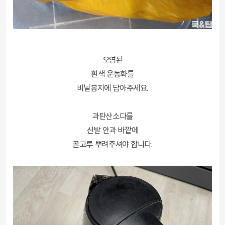
오염된
흰색 운동화를
비닐봉지에 담아주세요.
과탄산소다를
신발 안과 바깥에
골고루 뿌려주셔야 합니다.