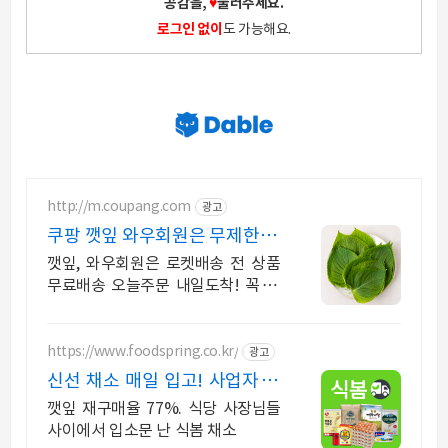
공감을,
♥
눌러주세요.
로그인 없이
도 가능해요.
http://m.coupang.com
광고
쿠팡 깻잎 와우회원은 무제한 무
료 배송
깻잎, 와우회원은 로켓배송 전 상품
무료배송 오늘주문 내일도착! 꼭 필
요한 제품은 쿠팡에서 더 저렴하게,
로켓배송으로 더 빠르게!
https://www.foodspring.co.kr/
광고
신선 채소 매일 입고! 사업자 전
용 특가
깻잎 재구매율 77%. 식당 사장님들
사이에서 입소문 난 식봄 채소