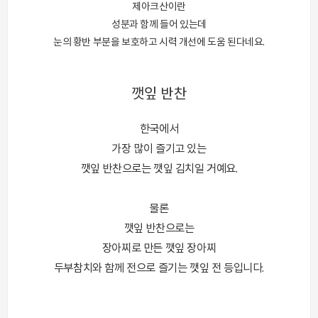
제아크산이란
성분과 함께 들어 있는데
눈의 황반 부분을 보호하고 시력 개선에 도움 된다네요.
깻잎 반찬
한국에서
가장 많이 즐기고 있는
깻잎 반찬으로는 깻잎 김치일 거예요.
물론
깻잎 반찬으로는
장아찌로 만든 깻잎 장아찌
두부참치와 함께 전으로 즐기는 깻잎 전 등입니다.