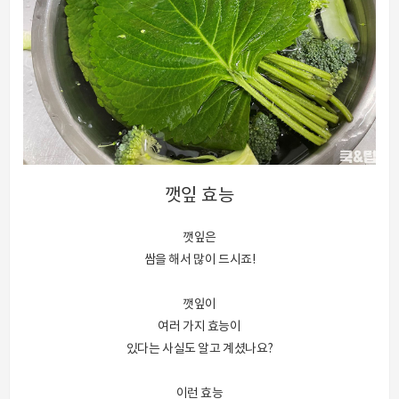
깻잎 효능
깻잎은
쌈을 해서 많이 드시죠!
깻잎이
여러 가지 효능이
있다는 사실도 알고 계셨나요?
이런 효능