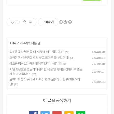
30
구독하기
'
Life
' 카테고리의 다른 글
업소용 콜라 남았을 때, 이렇게 해도 일석이조!
(26)
2024.04.28
오염된 흰색 운동화 이것 넣고 뜨거운 물 부었더니!
(25)
2024.04.23
식초를 적셔 1분 동안 덮어주었더니 생긴 일!
(24)
2024.04.10
매일 사용으로 안일하게 관리한 욕실 안 샤워볼 상태가 이랬는
2024.04.07
지 알고 계셨나요!
(20)
보관기간 짧아 콩나물 사 먹는 것과 보관하는 것 중 고민이라
2024.04.04
면!
(12)
이 글을 공유하기