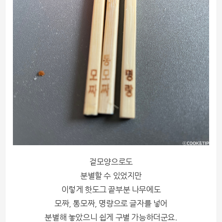
겉모양으로도
분별할 수 있었지만
이렇게 핫도그 끝부분 나무에도
모짜, 통모짜, 명량으로 글자를 넣어
분별해 놓았으니 쉽게 구별 가능하더군요.