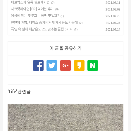
패브릭소파 얼룩 셀프제거법
(0)
2021.08.11
시크릿라이언 [BR] 먹어본 후기
(0)
2021.08.09
여름에 먹는 핫도그는 어떤 맛일까?
(1)
2021.07.26
천원의 마법, 다이소 습기제거제 재사용도 가능해
(0)
2021.07.23
폭염 속 실내 체감온도 2도 낮추는 꿀팁 5가지
(2)
2021.07.14
이 글을 공유하기
'Life' 관련 글