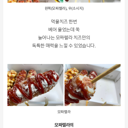
왼쪽(모짜렐라), 우(소시지)
먹물치즈 한번
베어 물었는데 쭉
늘어나는 모짜렐라 치즈만의
독특한 매력을 느낄 수 있었습니다.
모짜렐라
모짜렐라의