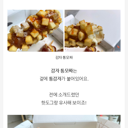
감자 통모짜
감자 통모짜
는
겉에
통감자
가 붙어있어요.
전에 소개드렸던
핫도그랑 유사해 보이죠!