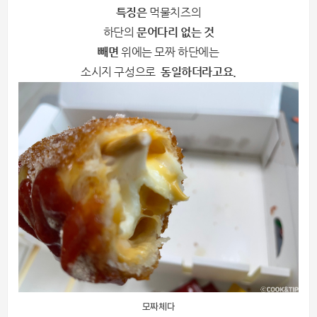
특징은
먹물치즈의
하단의
문어다리 없는 것
빼면
위에는 모짜 하단에는
소시지
구성으로
동일하더라고요.
모짜체다