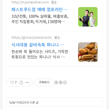
http://m.jumpoline.com
광고
패스트푸드점 매매 점포라인 빠
른 직거래 & 안전중개거래
32년전통, 100% 실매물, 매출보증,
주인 직접통화, 직거래, 150명에이전
트
https://groceryseoul.com/
광고
식사대용 겉바속촉 파니니 저당
+식이섬유로 건강하게
한손에 쏙 들어오는 사이즈, 가득한
토핑으로 맛있는 파니니! 식사 대용
으로도 OK
7
구독하기
'
Life
' 카테고리의 다른 글