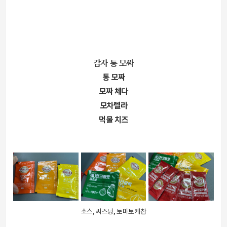
감자 통 모짜
통 모짜
모짜 체다
모차렐라
먹물 치즈
소스, 씨즈닝, 토마토케찹