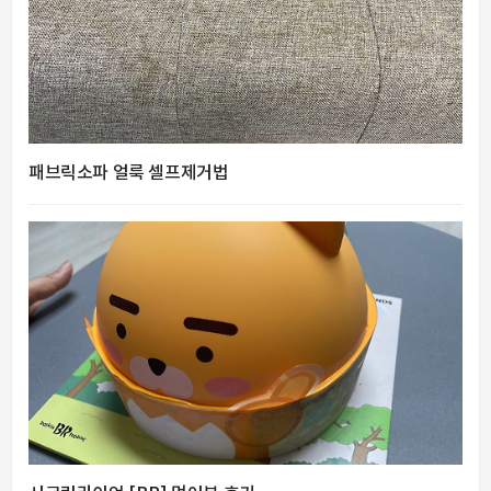
패브릭소파 얼룩 셀프제거법