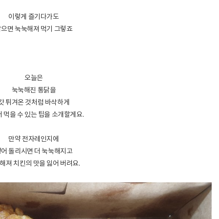
이렇게 즐기다가도
남으면 눅눅해져 먹기 그렇죠
오늘은
눅눅해진 통닭을
갓 튀겨온 것처럼 바삭하게
 먹을 수 있는 팁을 소개할게요.
만약 전자레인지에
넣어 돌리시면 더 눅눅해지고
해져 치킨의 맛을 잃어 버려요.