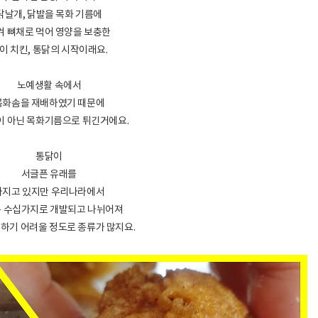
닭날개, 닭발을 목화 기름에
겨 뼈채로 먹어 영양을 보충한
이 치킨, 통닭의 시작이래요.
노예생활 속에서
목화솜을 재배하였기 때문에
 아닌 목화기름으로 튀긴거에요.
통닭이
서글픈 유래를
가지고 있지만 우리나라에서
 수십가지로 개발되고 나뉘어져
하기 어려울 정도로 종류가 많지요.