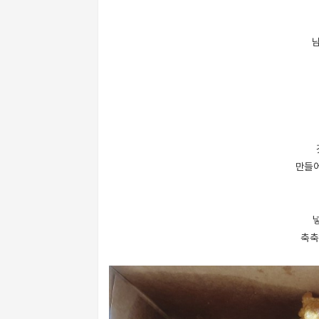
만들어
축축