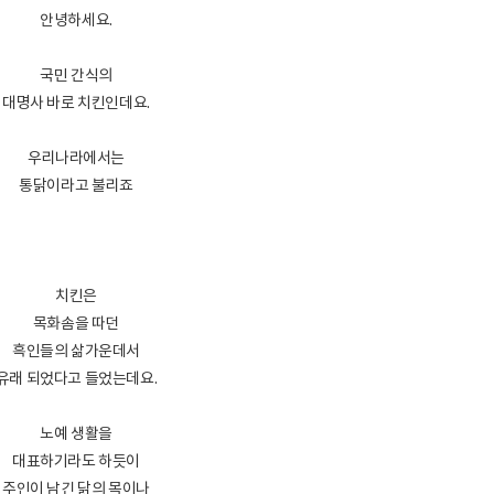
안녕하세요.
국민 간식의
대명사 바로 치킨인데요.
우리나라에서는
통닭이라고 불리죠
치킨은
목화솜을 따던
흑인들의 삶가운데서
유래 되었다고 들었는데요.
노예 생활을
대표하기라도 하듯이
주인이 남긴 닭의 목이나