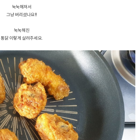
눅눅해져서
그냥 버리셨나요!!
눅눅해진
통닭 이렇게 살려주세요.