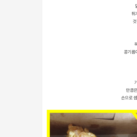
튀
것
콩기름이
만큼은
손으로 셈