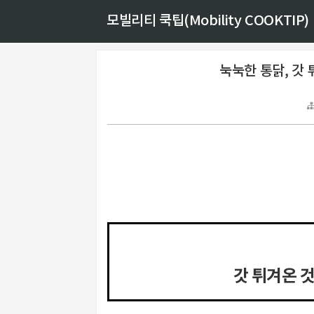
모빌리티 쿡팁(Mobility COOKTIP)
눅눅한 통닭, 갓
갓 튀겨온 