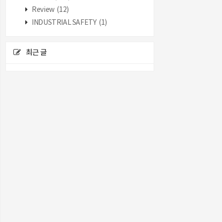
Review
(12)
INDUSTRIAL SAFETY
(1)
최근 글