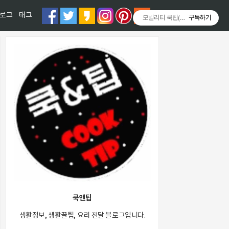
티스토리툴바
로그
태그
모빌리티 쿡팁(Mobility COOKT
구독하기
쿡앤팁
생활정보, 생활꿀팁, 요리 전달 블로그입니다.