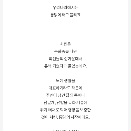
우리나라에서는
통닭이라고 불리죠
치킨은
목화솜을 따던
흑인들의 삶가운데서
유래 되었다고 들었는데요.
노예 생활을
대표하기라도 하듯이
주인이 남긴 닭의 목이나
닭날개, 닭발을 목화 기름에
튀겨 뼈채로 먹어 영양을 보충한
것이 치킨, 통닭의 시작이래요.