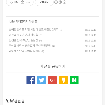
35
구독하기
'
Life
' 카테고리의 다른 글
뚫어뻥 없이도 막힌 세면대 셀프 해결법 2가지
(1)
2019.12.19
냉장고 속 김치냄새 방지 팁
(1)
2019.12.18
신선한 전복 초간단 손질법
(1)
2019.12.16
무심코 버린 식빵클로저 신박한 활용법
(1)
2019.12.13
와이셔츠 단추 떨어짐 방지팁
(0)
2019.12.11
이 글을 공유하기
'Life' 관련 글