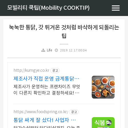
모빌리티 쿡팁(Mobility COOKTIP)
눅눅한 통닭, 갓 튀겨온 것처럼 바삭하게 되돌리는
팁
2019. 12. 17. 00:04
Life
http://kumgye.co.kr
광고
제조사가 직접 운영 금계통닭 합
리적 창업 비용 0원창업!
제조사가 운영하는 프랜차이즈 무엇
이 다른지 확인하고 결정하세요! 선
착순 N호점 마케팅지원
https://www.foodspring.co.kr/
광고
통닭 싸게 잘 샀다! 사업자 전용
특가