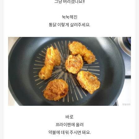
그냥 버리셨나요!!
눅눅해진
통닭 이렇게 살려주세요.
바로
프라이팬에 올려
약불에 데워 주시면 돼요.