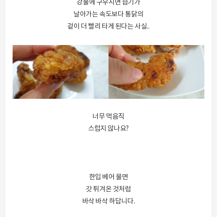
강불에 구우시면 습기가
날아가는 속도보다 통닭의
겉이 더 빨리 타게 된다는 사실..
너무 먹음직
스럽지 않나요?
한입 베어 물면
갓 튀겨온 것처럼
바삭 바삭 하답니다.