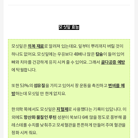
모싯잎 효능
의복 재료
모싯잎은
로 알려져 있는데요. 잎부터 뿌리까지 버릴 것이
칼슘
하나도 없어요. 모싯잎에는 우유보다 48배나 많은
이 들어 있어
골다공증 예방
뼈와 치아를 건강하게 유지 시켜 줄 수 있어요. 그래서
에 탁월합니다.
섬유질
변비를 예
또한 53%의
을 가지고 있어서 장 운동을 촉진하고
방
하는데 모싯잎 만 한게 없지요.
지혈제
한의학 쪽에서도 모싯잎은
로 사용했다는 기록이 있답니다. 이
항산화 물질인 루틴
외에도
성분이 쑥보다 6배 많을 정도로 풍부해 콜
레스테롤 수치를 낮춰주고 모세혈관을 튼튼하게 만들어 주며 혈관을
정화 시켜 줘요.