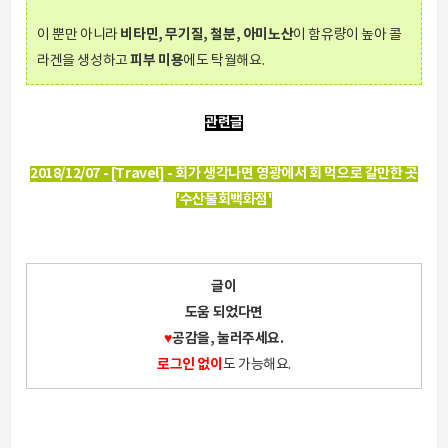
비타민, 무기질, 철분, 아미노산
이 뿐만 아니라
이 함유량이 높아 콜
피부 미용
라겐을 생성하고
에도 탁월해요.
관련글
2018/12/07 - [Travel] - 회가 생각나면 영광에서 회 먹으로 갈만한 곳
'수산물회백화점'
글이
도움 되었다면
♥
공감을, 눌러주세요.
로그인 없이
도 가능해요.