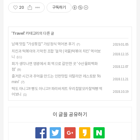
20
구독하기
'
Travel
' 카테고리의 다른 글
남해 맛집 "가성횟집" 가성정식 먹어본 후기
(7)
2019.01.05
치킨과 떡볶이의 기막힌 조합 '걸작 (국물)떡볶이 치킨' 먹어보
2018.12.15
니
(11)
회가 생각나면 영광에서 회 먹으로 갈만한 곳 '수산물회백화
2018.12.07
점'
(9)
즐거운 시간과 추억을 만드는 인천맛집 이탈리안 레스토랑 'Ri
2018.11.21
mini'
(7)
떡도 아니고!! 빵도 아니고!! 파리바게트 우리찹쌀모카찰떡빵 먹
2018.10.19
어보니
(1)
이 글을 공유하기