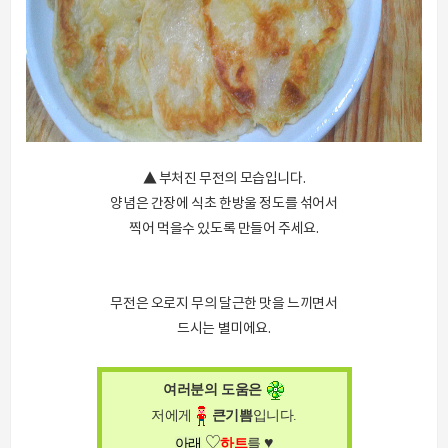
▲ 부처진 무전의 모습입니다.
양념은 간장에 식초 한방울 정도를 섞어서
찍어 먹을수 있도록 만들어 주세요.
무전은 오로지 무의 달근한 맛을 느끼면서
드시는 별미에요.
여러분의 도움은
저에게
큰
기쁨
입니다
.
♥
♡
아래
하트
를