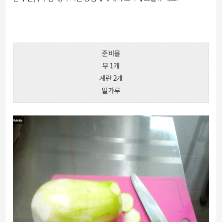
준비물
무 1개
계란 2개
밀가루