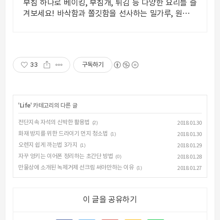
부침 하나로 베이킹, 부침개, 튀김 등 다양한 요리를 즐
겨보세요! 바삭함과 쫄깃함을 선사하는 밀가루, 원하는
식감으로 요리하세요.
33
구독하기
'
Life
' 카테고리의 다른 글
전단지속 자석의 신박한 활용법
(2)
2018.01.30
화재 방지를 위한 드라이기 먼지 청소법
(1)
2018.01.30
오렌지 쉽게 까는법 3가지
(1)
2018.01.29
자꾸 엉키는 이어폰 정리하는 초간단 방법
(0)
2018.01.28
만물상에 소개된 녹제거제 선크림 써야만하는 이유
(1)
2018.01.27
이 글을 공유하기