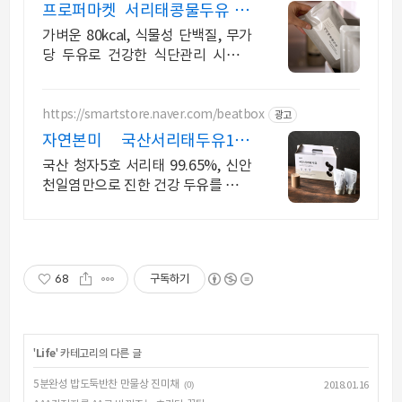
프로퍼마켓 서리태콩물두유 식
단관리 루틴템
가벼운 80kcal, 식물성 단백질, 무가
당 두유로 건강한 식단관리 시작해
보세요
https://smartstore.naver.com/beatbox
광고
자연본미 국산서리태두유1+1
1+1 50% 특가 세일
국산 청자5호 서리태 99.65%, 신안
천일염만으로 진한 건강 두유를 완성
하다 걸쭉한 진짜 두유가 왔다
68
구독하기
'
Life
' 카테고리의 다른 글
5분완성 밥도둑반찬 만물상 진미채
(0)
2018.01.16