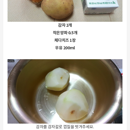
감자 2개
작은양파 0.5개
체다치즈 1장
우유 200ml
감자를 감자칼로 껍질을 벗겨주세요.