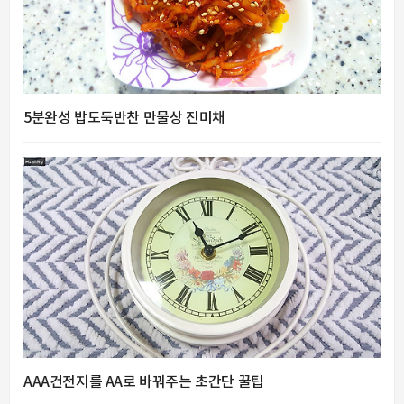
5분완성 밥도둑반찬 만물상 진미채
AAA건전지를 AA로 바꿔주는 초간단 꿀팁