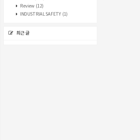
Review
(12)
INDUSTRIAL SAFETY
(1)
최근 글