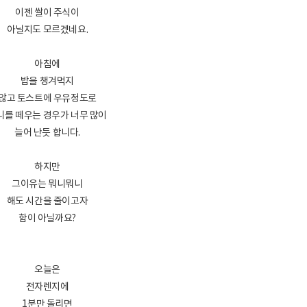
이젠 쌀이 주식이
아닐지도 모르겠네요.
아침에
밥을 챙겨먹지
않고 토스트에 우유정도로
니를 떼우는 경우가 너무 많이
늘어 난듯 합니다.
하지만
그이유는 뭐니뭐니
해도 시간을 줄이고자
함이 아닐까요?
오늘은
전자렌지에
1분만 돌리면