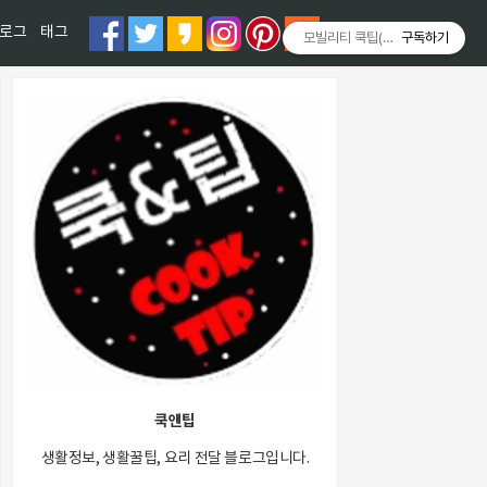
티스토리툴바
로그
태그
모빌리티 쿡팁(Mobility COOKT
구독하기
쿡앤팁
생활정보, 생활꿀팁, 요리 전달 블로그입니다.