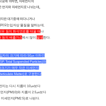
자료에 의하면, 미세먼지의
은 먼지와 미세먼지로 나뉘는데,
먼지란 대기중에 떠다니거나
입자상 물질을 말하는데,
내려오는
 석유 등의 화석연료를 태울 때
나
차 등의 배출가스
에서 많이
발생
한다.
입자의 크기에 따라 50㎛ 이하인
 Total Suspended Particles)와
크기가 매우 작은 미세먼지
Particulate Matter)로 구분한다
.
먼지는 다시 지름이 10㎛보다
먼지(PM10)와 지름이 2.5㎛보다
미세먼지(PM2.5)로 나뉜다.