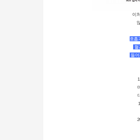
이처
않
호흡
혈
들어
미