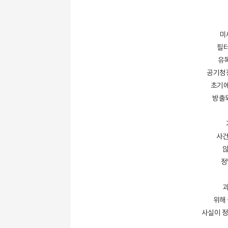
미
필터
유
공기청
초기에
방출되
사건
않
정
위해 
사실이 정