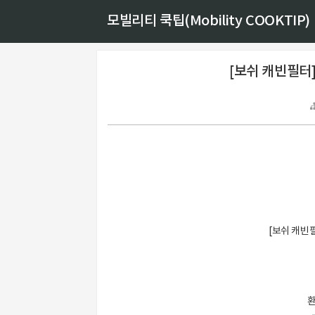
모빌리티 쿡팁(Mobility COOKTIP)
[보쉬 캐빈필터
[보쉬 캐빈
환