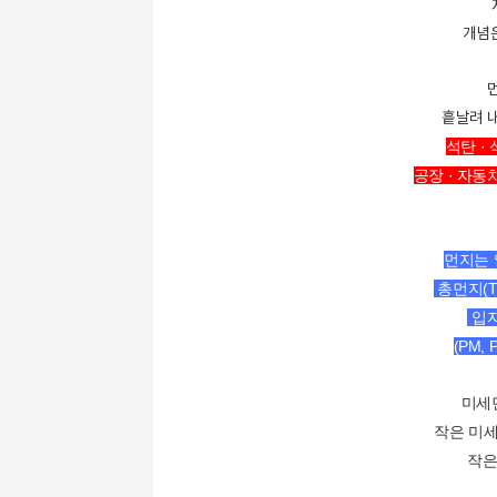
개념
흩날려 
석탄 ·
공장 · 자동
먼지는 
총먼지(TSP,
입자
(PM, 
미세
작은 미세
작은 