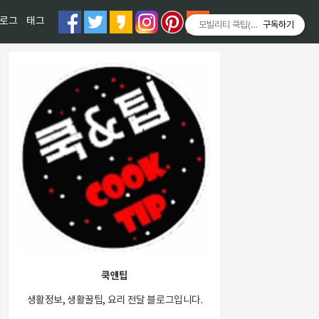
티스토리툴바
로그
태그
모빌리티 쿡팁(Mobility COOKT
구독하기
쿡앤팁
생활정보, 생활꿀팁, 요리 전달 블로그입니다.