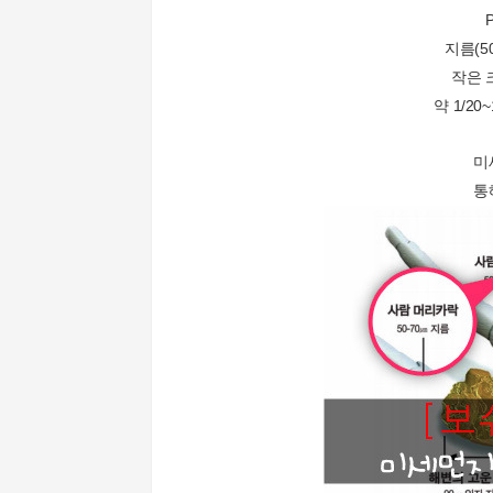
지름(50
작은 
약 1/2
미
통