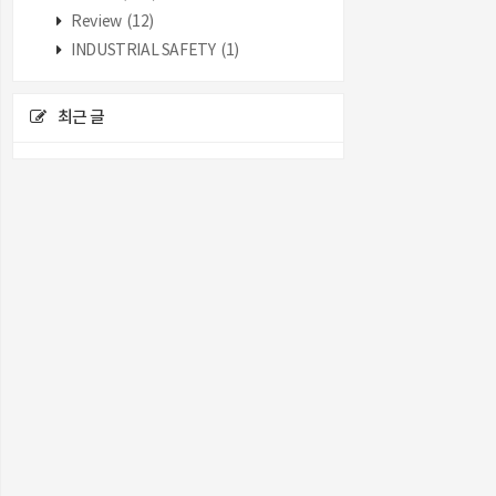
Review
(12)
INDUSTRIAL SAFETY
(1)
최근 글