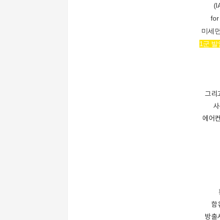
(I
f
or
미세먼
1군 발
그리
사
에어컨
함
방출