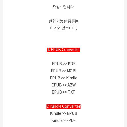
작성드립니다.
변형 가능한 종류는
아래와 같습니다.
1. EPUB Converter
EPUB >> PDF
EPUB >> MOBI
EPUB >> Kindle
EPUB >> AZW
EPUB >> TXT
2. Kindle Converter
Kindle >> EPUB
Kindle >> PDF