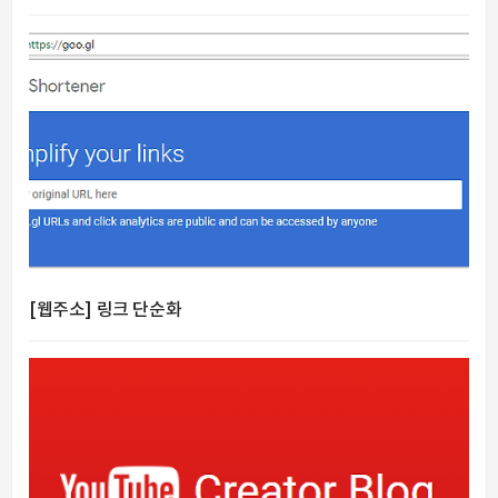
[웹주소] 링크 단순화