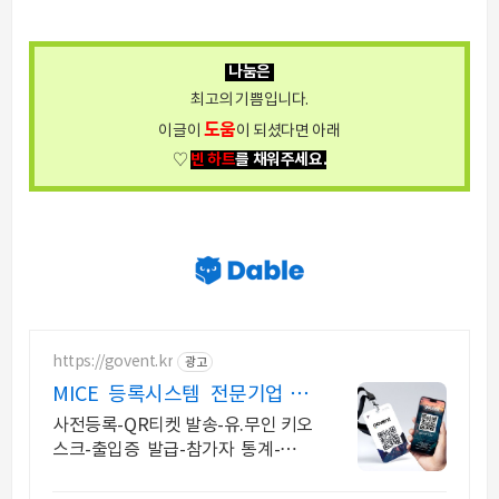
나눔은
최고의 기쁨입니다.
도움
이글이
이 되셨다면 아래
빈 하트
를 채워주세요.
♡
https://govent.kr
광고
MICE 등록시스템 전문기업 고
벤트
사전등록-QR티켓 발송-유.무인 키오
스크-출입증 발급-참가자 통계-데이
터 관리, 모바일 및 키오스크 기술을