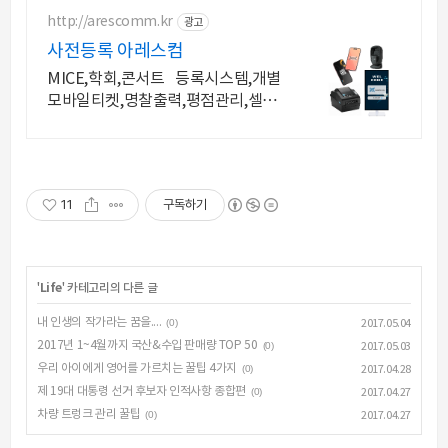
이용한 등록시스템으로 참가자에게
행복한 경험 제공
http://arescomm.kr
광고
사전등록 아레스컴
MICE,학회,콘서트 등록시스템,개별
모바일티켓,명찰출력,평점관리,셀프
현장등록
11
구독하기
'
Life
' 카테고리의 다른 글
내 인생의 작가라는 꿈을....
(0)
2017.05.04
2017년 1~4월까지 국산&수입 판매량 TOP 50
(0)
2017.05.03
우리 아이에게 영어를 가르치는 꿀팁 4가지
(0)
2017.04.28
제 19대 대통령 선거 후보자 인적사항 종합편
(0)
2017.04.27
차량 트렁크 관리 꿀팁
(0)
2017.04.27