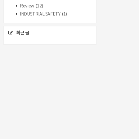
Review
(12)
INDUSTRIAL SAFETY
(1)
최근 글