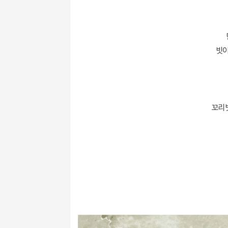
빗이
꼬리