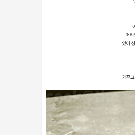
머리
있어 상
가꾸고 