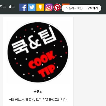
티스토리툴바
로그
태그
모빌리티 쿡팁(Mobility COOKT
구독하기
쿡앤팁
생활정보, 생활꿀팁, 요리 전달 블로그입니다.