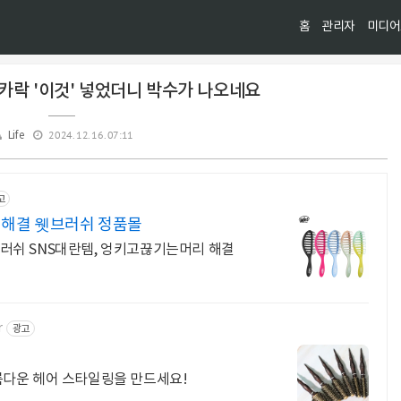
홈
관리자
미디어
카락 '이것' 넣었더니 박수가 나오네요
2024. 12. 16. 07:11
Life
고
리해결 웻브러쉬 정품몰
러쉬 SNS대란템, 엉키고끊기는머리 해결
r
광고
다운 헤어 스타일링을 만드세요!