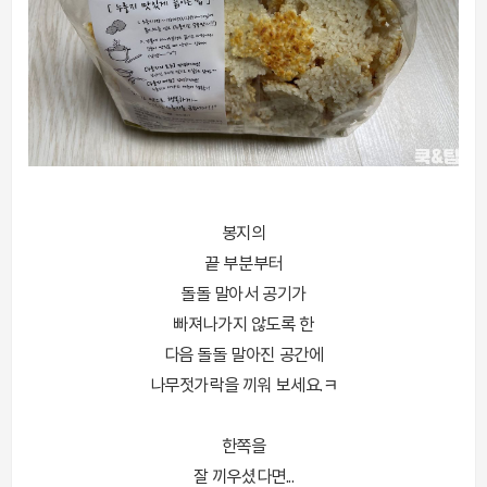
봉지의
끝 부분부터
돌돌 말아서 공기가
빠져나가지 않도록 한
다음 돌돌 말아진 공간에
나무젓가락을 끼워 보세요.ㅋ
한쪽을
잘 끼우셨다면...