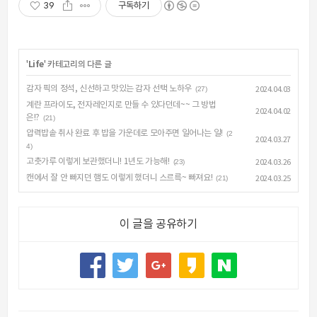
39
구독하기
'
Life
' 카테고리의 다른 글
감자 픽의 정석, 신선하고 맛있는 감자 선택 노하우
(27)
2024.04.03
계란 프라이도, 전자레인지로 만들 수 있다던데~~ 그 방법
2024.04.02
은!?
(21)
압력밥솥 취사 완료 후 밥을 가운데로 모아주면 일어나는 일!
(2
2024.03.27
4)
고춧가루 이렇게 보관했더니! 1년도 가능해!
(23)
2024.03.26
캔에서 잘 안 빠지던 햄도 이렇게 했더니 스르륵~ 빠져요!
(21)
2024.03.25
이 글을 공유하기