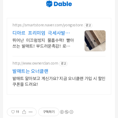
https://smartstore.naver.com/yongxstore
광고
디아르 프리미엄 극세사발매트
뛰어난 미끄럼방지 물흡수력
뛰어난 미끄럼방지 물흡수력! 빨아
쓰는 발매트! 부드러운촉감! 로봇청
소기에도 밀리지않는 뛰어난 미끄럼
방지! 물흡수력! 사계절사용!
http://www.ownerclan.com
광고
발매트는 오너클랜
발매트 알아보고 계신가요? 지금 오너클랜 가입 시 할인
쿠폰을 드려요!
11
구독하기