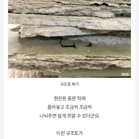
규조토 폐기
현관문 중문 턱에
올려놓고 조금씩 조금씩
나눠주면 쉽게 쪼갤 수 있더군요.
이런 규조토가