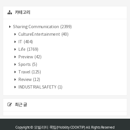
카테고리
Sharing Communication
(2399)
CultureEntertainment
(40)
IT
(404)
Life
(1769)
Preview
(42)
Sports
(5)
Travel
(125)
Review
(12)
INDUSTRIAL SAFETY
(1)
최근 글
Copyright © 모빌리티 쿡팁(Mobility COOKTIP) All Rights Reserved