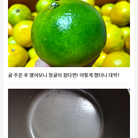
귤 주문 후 열어보니 청귤이 왔다면! 이렇게 했더니 대박!