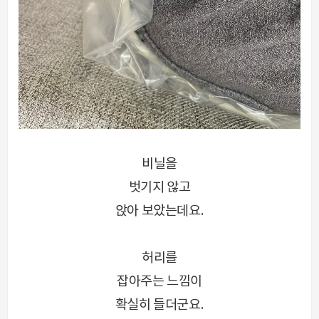
비닐을
벗기지 않고
앉아 보았는데요.
허리를
잡아주는 느낌이
확실히 들더군요.