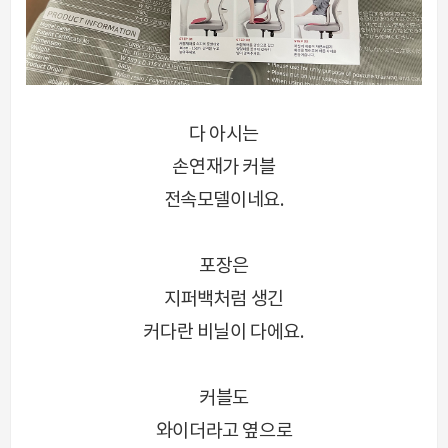
다 아시는
손연재가 커블
전속모델이네요.
포장은
지퍼백처럼 생긴
커다란 비닐이 다에요.
커블도
와이더라고 옆으로