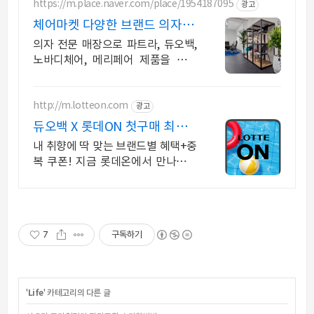
https://m.place.naver.com/place/1954187095
광고
체어마켓 다양한 브랜드 의자 편
집샵
의자 전문 매장으로 파트라, 듀오백,
노바디체어, 메리페어 제품을 전시
및 판매 온,오프라인 최저가 의자 편
집샵
http://m.lotteon.com
광고
듀오백 X 롯데ON 첫구매 최대 5
천원 혜택!
내 취향에 딱 맞는 브랜드별 혜택+중
복 쿠폰! 지금 롯데온에서 만나보세
요!
7
구독하기
'
Life
' 카테고리의 다른 글