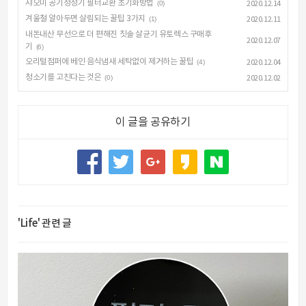
샤오미 공기청정기 필터교환 초기화방법
(0)
2020.12.14
겨울철 알아두면 살림되는 꿀팁 3가지
(1)
2020.12.11
내돈내산 무선으로 더 편해진 칫솔 살균기 유토렉스 구매후
2020.12.07
기
(6)
오리털점퍼에 베인 음식냄새 세탁없이 제거하는 꿀팁
(4)
2020.12.04
청소기를 고친다는 것은
(0)
2020.12.02
이 글을 공유하기
'Life' 관련 글