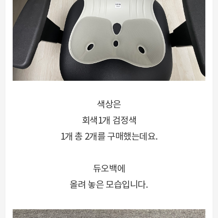
색상은
회색1개
검정색
1개 총 2개를
구매했는데요.
듀오백에
올려 놓은 모습입니다.