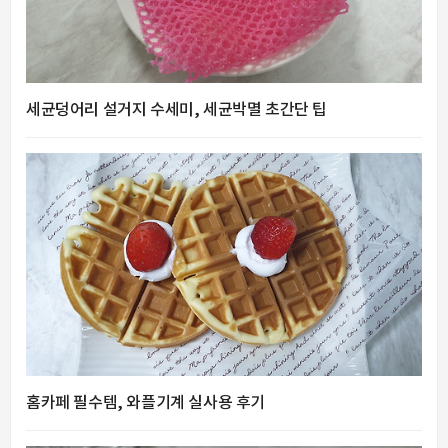
세균덩어리 설거지 수세미, 세균박멸 초간단 팁
홈카페 필수템, 와플기계 실사용 후기