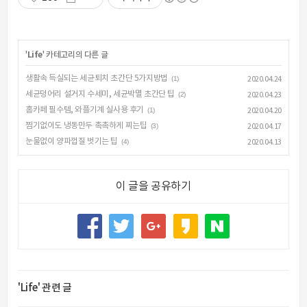
'
Life
' 카테고리의 다른 글
생활속 득실되는 세균퇴치 초간단 5가지방법
(1)
2020.04.24
세균덩어리 설거지 수세미, 세균박멸 초간단 팁
(2)
2020.04.23
홈카페 필수템, 와플기계 실사용 후기
(1)
2020.04.20
찜기없이도 냉동만두 촉촉하게 찌는팁
(3)
2020.04.17
눈물없이 양파껍질 벗기는 팁
(4)
2020.04.13
이 글을 공유하기
'Life' 관련 글