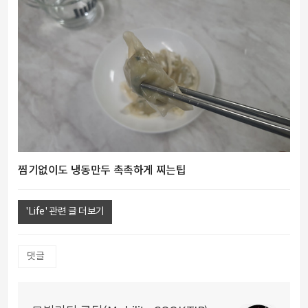
찜기없이도 냉동만두 촉촉하게 찌는팁
'Life' 관련 글 더보기
댓글