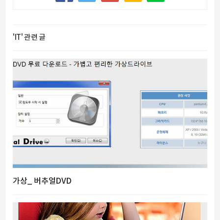
'IT' 관련 글
가상_ 버추얼DVD