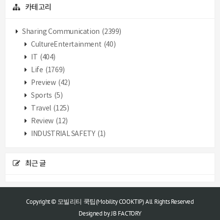
카테고리
Sharing Communication
(2399)
CultureEntertainment
(40)
IT
(404)
Life
(1769)
Preview
(42)
Sports
(5)
Travel
(125)
Review
(12)
INDUSTRIAL SAFETY
(1)
최근 글
Copyright © 모빌리티 쿡팁(Mobility COOKTIP) All Rights Reserved
Designed by
JB FACTORY