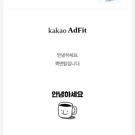
정품장수트랩
안녕하세요.
쿡앤팁입니다.