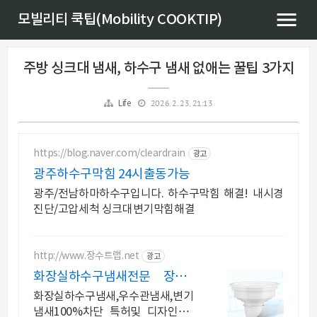
모빌리티 쿡팁(Mobility COOKTIP)
주방 싱크대 냄새, 하수구 냄새 없애는 꿀팁 3가지
2026. 2. 23. 21:13
Life
https://blog.naver.com/cleardrain
광고
광주하수구막힘 24시출동가능
광주/전남하마하수구입니다. 하수구막힘 해결! 내시경
진단/고압세척 싱크대변기막힘해결
http://www.장수트랩.net
광고
화장실하수구냄새전문 장수트
랩
화장실하수구냄새,우수관냄새,변기
냄새100%차단 특허및 디자인등록