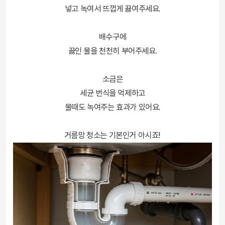
넣고 녹여서 뜨껍게 끓여주세요.
배수구에
끓인 물을 천천히 부어주세요.
소금은
세균 번식을 억제하고
물때도 녹여주는 효과가 있어요.
거름망 청소는 기본인거 아시죠!