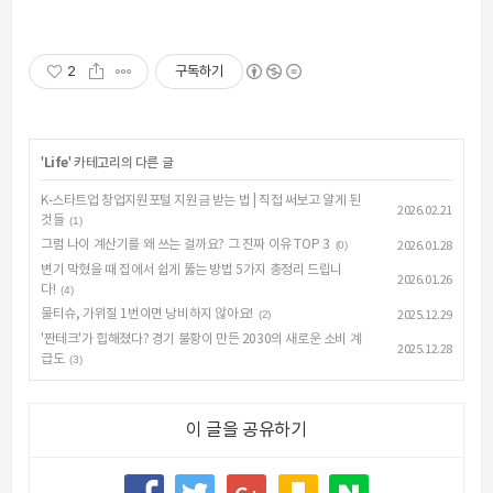
2
구독하기
'
Life
' 카테고리의 다른 글
K-스타트업 창업지원포털 지원금 받는 법 | 직접 써보고 알게 된
2026.02.21
것들
(1)
그럼 나이 계산기를 왜 쓰는 걸까요? 그 진짜 이유 TOP 3
(0)
2026.01.28
변기 막혔을 때 집에서 쉽게 뚫는 방법 5가지 총정리 드립니
2026.01.26
다!
(4)
물티슈, 가위질 1번이면 낭비하지 않아요!
(2)
2025.12.29
'짠테크'가 힙해졌다? 경기 불황이 만든 2030의 새로운 소비 계
2025.12.28
급도
(3)
이 글을 공유하기