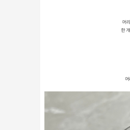
머리
한 
머