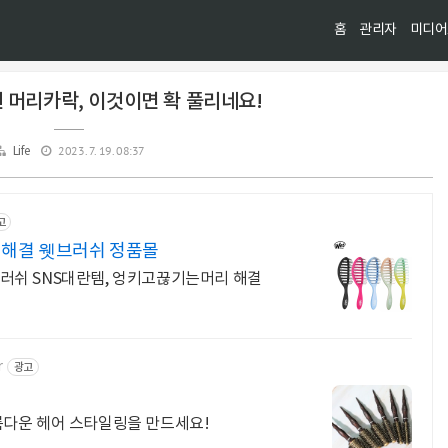
홈
관리자
미디어
 머리카락, 이것이면 확 풀리네요!
2023. 7. 19. 08:37
Life
고
리해결 웻브러쉬 정품몰
러쉬 SNS대란템, 엉키고끊기는머리 해결
r
광고
다운 헤어 스타일링을 만드세요!