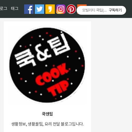
티스토리툴바
로그
태그
모빌리티 쿡팁(Mobility COOKT
구독하기
쿡앤팁
생활정보, 생활꿀팁, 요리 전달 블로그입니다.