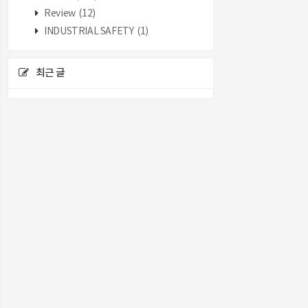
Review
(12)
INDUSTRIAL SAFETY
(1)
최근 글