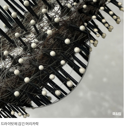
드라이빗에 감긴 머리카락