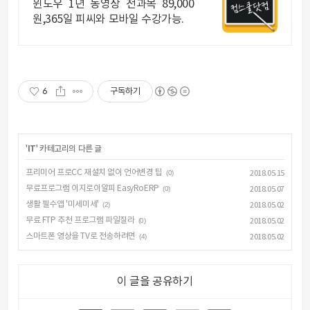
결제시 기프티콘!
윈도우 1년 동영상 전과목 89,000
원,365일 피씨와 모바일 수강가능.
6
구독하기
'
IT
' 카테고리의 다른 글
프리미어 프로CC 재설치 없이 언어변경 팁
(0)
2018.05.15
무료프로그램 이지로이알피 EasyRoERP
(0)
2018.05.07
생활 필수앱 '미세미세'
(2)
2018.05.02
무료 FTP 추천 프로그램 파일질라
(0)
2018.05.02
스마트폰 영상을 TV로 전송하려면
(4)
2018.05.02
이 글을 공유하기