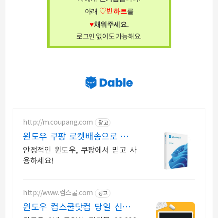
아래
♡빈
하트
를
♥
채워주세요
.
로그인 없이도 가능해요.
http://m.coupang.com
광고
윈도우 쿠팡 로켓배송으로 빠르
게!
안정적인 윈도우, 쿠팡에서 믿고 사
용하세요!
http://www.컴스쿨.com
광고
윈도우 컴스쿨닷컴 당일 신청&