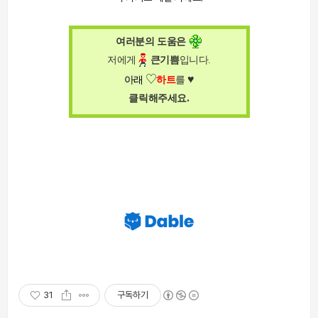
여러분의 도움은
저에게
큰
기쁨
입니다
.
♥
♡
아래
하트
를
.
클릭해주세요
31
구독하기