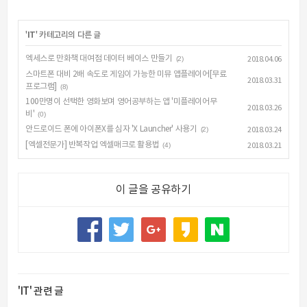
'
IT
' 카테고리의 다른 글
엑세스로 만화책 대여점 데이터 베이스 만들기
(2)
2018.04.06
스마트폰 대비 2배 속도로 게임이 가능한 미뮤 앱플레이어[무료
2018.03.31
프로그램]
(8)
100만명이 선택한 영화보며 영어공부하는 앱 '미플레이어무
2018.03.26
비'
(0)
안드로이드 폰에 아이폰X를 심자 'X Launcher' 사용기
(2)
2018.03.24
[엑셀전문가] 반복작업 엑셀매크로 활용법
(4)
2018.03.21
이 글을 공유하기
'IT' 관련 글