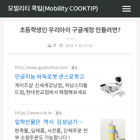
모빌리티 쿡팁(Mobility COOKTIP)
초등학생인 우리아이 구글계정 만들려면?
2018. 3. 30. 13:25
IT
http://www.gazeshop.com
광고
인공지능 바둑로봇 센스로봇고
게이즈샵 신세계강남점, 하남스타필
드점, 현대판교점에서 체험해보세요
https://www.snk.kr
광고
입학선물은 역시 김성남기프트
후불결제 가능!
판촉물, 답례품, 사은품, 단체주문 전
부 소량주문도 가능합니다 !