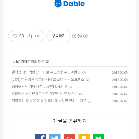
28
구독하기
'
Life
' 카테고리의 다른 글
일식집에서 먹던맛 그대로 부드러운 푸딩계란찜
(0)
2018.02.09
[삼립] 탱글탱글 상큼한 제리뽀 with 카카오프렌즈
(1)
2018.02.08
평창올림픽 기념 삼성 65인치 UHD TV
(0)
2018.02.07
SNS에서 난리난 5분 완성 초간단 마약 토스트
(1)
2018.02.07
튀김요리 후 남은 폐유 싱크대에 버리면 안되는 이유
(0)
2018.02.07
이 글을 공유하기