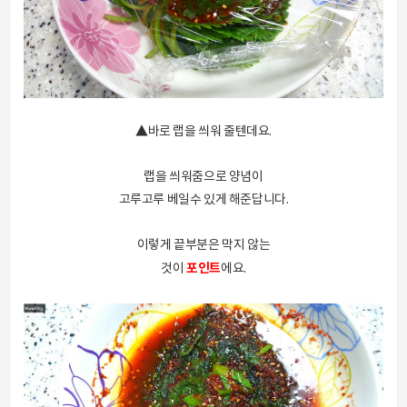
▲바로 랩을 씌워 줄텐데요.
랩을 씌워줌으로 양념이
고루고루 베일수 있게 해준답니다.
이렇게 끝부분은 막지 않는
포인트
것이
에요.