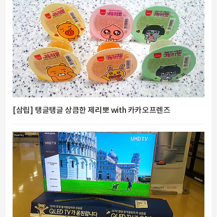
[삼립] 탱글탱글 상큼한 제리뽀 with 카카오프렌즈