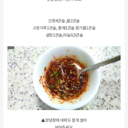
간장4큰술 ,물2큰술
고춧가루1큰술, 통깨1큰술 참기름1큰술
설탕1큰술,마늘0,5큰술
▲양념장에 대파도 잘게 썰어
넣어주세요.