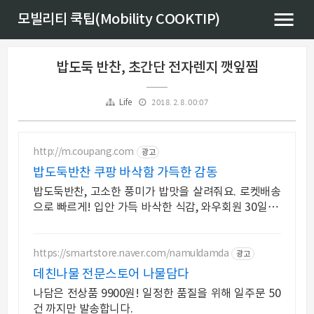
모빌리티 쿡팁(Mobility COOKTIP)
밥도둑 반찬, 초간단 전자렌지 깻잎찜
2018. 2. 8. 00:07
Life
http://m.coupang.com
광고
밥도둑반찬 쿠팡 바삭함 가득한 감동
밥도둑반찬, 고소한 풍미가 밥맛을 살려줘요. 로켓배송
으로 빠르게! 입안 가득 바삭한 식감, 와우회원 30일 무
료반품으로 부담없이 경험하세요.
https://smartstore.naver.com/namuldamda
광고
데친나물 전문스토어 나물담다
나담은 전상품 9900원! 일정한 품질을 위해 일주문 50
건 까지만 발송합니다.