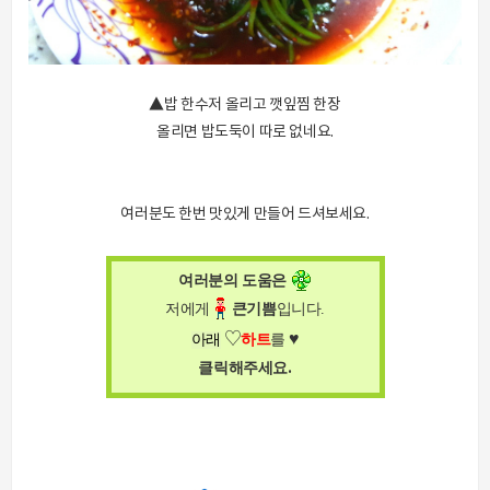
▲밥 한수저 올리고 깻잎찜 한장
올리면 밥도둑이 따로 없네요.
여러분도 한번 맛있게 만들어 드셔보세요.
여러분의 도움은
저에게
큰
기쁨
입니다
.
♥
♡
아래
하트
를
.
클릭해주세요